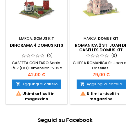
MARCA:
DOMUS KIT
MARCA:
DOMUS KIT
DIHORAMA 4 DOMUS KITS
ROMANICA 2 ST. JOAN DE
CASELLES DOMUS KIT
(0)
(0)
CASETTA CON FARO Scala:
CHIESA ROMANICA St. Joan de
1/87 (HO) Dimensioni :235 x
Caselles
300 x 197 Pezzi: 557
42,00 €
79,00 €
Aggiungi al carrello
Aggiungi al carrello




Ultimi articoli in
Ultimi articoli in
magazzino
magazzino
Seguici su Facebook