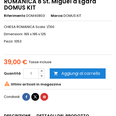
ROMANICA 8 St. Miguel d'Egara
DOMUS KIT
Riferimento
DOM40803
Marca
DOMUS KIT
CHIESA ROMANICA Scala: 1/100
Dimensioni :165 x 195 x 125
Pezzi: 1053
39,00 €
Tasse incluse
Aggiungi al carrello
Quantità


Ultimi articoli in magazzino
Condividi
DESCRIZIONE
DETTAGLI DEL PRODOTTO