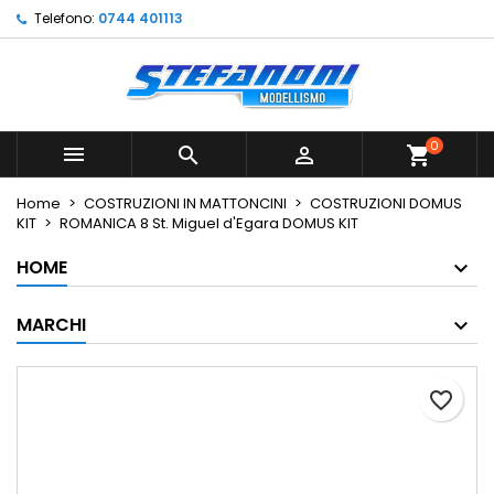
Telefono:
0744 401113
×
×
×
Le mie liste di desideri
Crea lista dei desideri
Accedi
Crea nuova lista
add_circle_outline
Devi avere effettuato l'accesso per salvare dei
Nome lista dei desideri
prodotti nella tua lista dei desideri.
0



shopping_cart
Annulla
Accedi
Home
COSTRUZIONI IN MATTONCINI
COSTRUZIONI DOMUS
Annulla
Crea lista dei desideri
KIT
ROMANICA 8 St. Miguel d'Egara DOMUS KIT
HOME
MARCHI
favorite_border