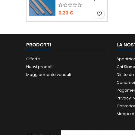
0,20 €
favorite_border
PRODOTTI
LA NOS
Offerte
Spedizio
Nuovi prodotti
Chi Siam
Maggiormente venduti
Diritto di
Condizioni
Pagament
Privacy P
Contatta
Mappa de