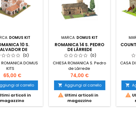
RCA:
DOMUS KIT
MARCA:
DOMUS KIT
MA
MANICA 10 S.
ROMANICA 14 S. PEDRO
COUNTR
ALVADOR DE
DE LÁRREDE
CANTAMUDA
(0)
(0)
A ROMANICA DOMUS
CHIESA ROMANICA S. Pedro
CASA D
KITS
de Lárrede
65,00 €
74,00 €
ggiungi al carrello
Aggiungi al carrello
Ag




ltimi articoli in
Ultimi articoli in
Ul
magazzino
magazzino