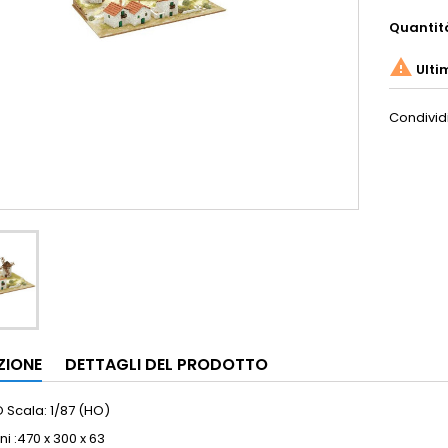
Quantit

Ulti
Condivid
ZIONE
DETTAGLI DEL PRODOTTO
 Scala: 1/87 (HO)
i :470 x 300 x 63