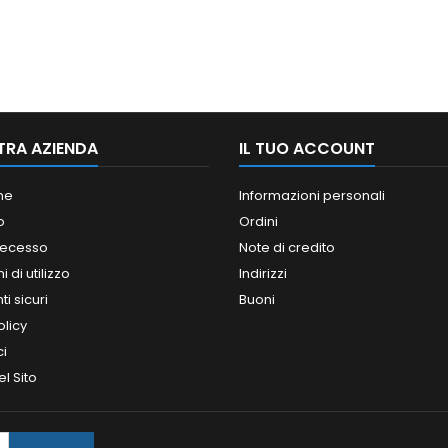
TRA AZIENDA
IL TUO ACCOUNT
ne
Informazioni personali
o
Ordini
 recesso
Note di credito
 di utilizzo
Indirizzi
i sicuri
Buoni
olicy
ci
l Sito