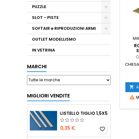
PUZZLE
SLOT - PISTE
SOFTAIR e RIPRODUZIONI ARMI
MA
OUTLET MODELLISMO
RO
IN VETRINA
S
CHIES
MARCHI
A

MIGLIORI VENDITE

U
LISTELLO TIGLIO 1,5X5
0,35 €
favorite_border