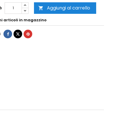
Aggiungi al carrello
à

mi articoli in magazzino
i