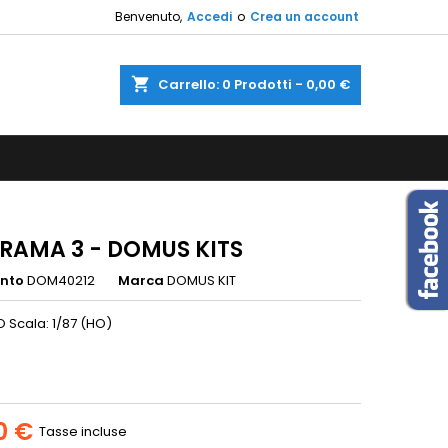
Benvenuto,
Accedi
o
Crea un account
×
×
×
shopping_cart
Carrello:
0
Prodotti - 0,00 €
sta
i
i
RAMA 3 - DOMUS KITS
ento
DOM40212
Marca
DOMUS KIT
O Scala: 1/87 (HO)
0 €
Tasse incluse