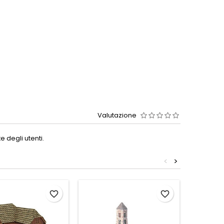
Valutazione
 degli utenti.
<
>
favorite_border
favorite_border