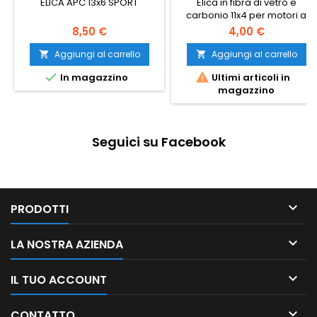
ELICA APC 13x6 SPORT
Elica in fibra di vetro e
carbonio 11x4 per motori a
scoppio
8,50 €
4,00 €
Aggiungi al carrello
Aggiungi al carrello




In magazzino
Ultimi articoli in
magazzino
Seguici su Facebook

PRODOTTI

LA NOSTRA AZIENDA

IL TUO ACCOUNT

CONTATTO