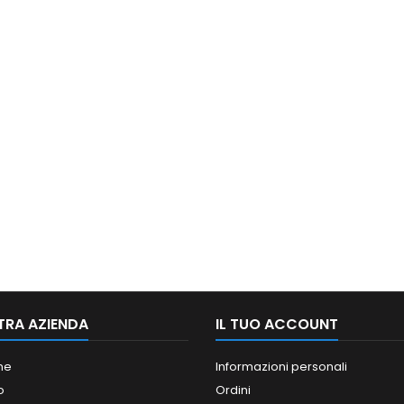
TRA AZIENDA
IL TUO ACCOUNT
ne
Informazioni personali
o
Ordini