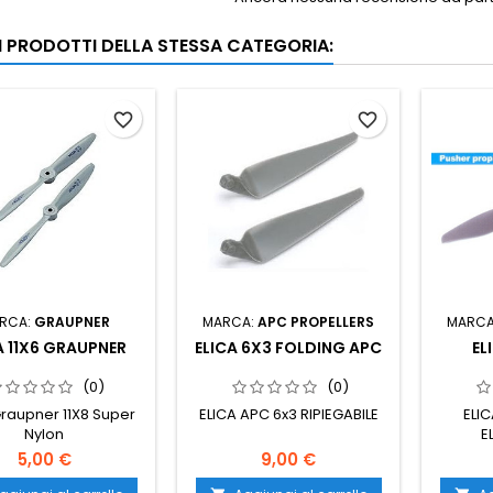
RI PRODOTTI DELLA STESSA CATEGORIA:
favorite_border
favorite_border
RCA:
GRAUPNER
MARCA:
APC PROPELLERS
MARCA
A 11X6 GRAUPNER
ELICA 6X3 FOLDING APC
EL
(0)
(0)
Graupner 11X8 Super
ELICA APC 6x3 RIPIEGABILE
ELIC
Nylon
E
5,00 €
9,00 €