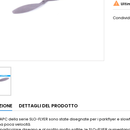

Ulti
Condivid
ZIONE
DETTAGLI DEL PRODOTTO
 APC della serie SLO-FLYER sono state disegnate per i parkflyer e slo
a poca velocità.
 particolare disegno e al profilo molto sottile, le SLO-FLYER aumentan