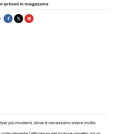
mi articoli in magazzino
i
wflyer più moderni, dove è necessario avere molta
o radicalmente l'efficienza del motore rispetto ad un