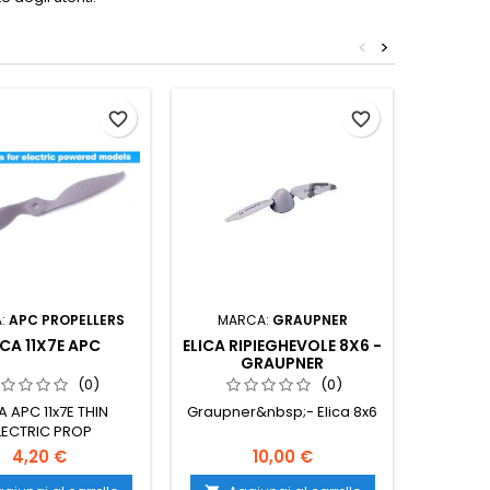
<
>
Non disp
favorite_border
favorite_border
:
APC PROPELLERS
MARCA:
GRAUPNER
MARCA
ICA 11X7E APC
ELICA RIPIEGHEVOLE 8X6 -
ELICA 
GRAUPNER
(0)
(0)
A APC 11x7E THIN
Graupner&nbsp;- Elica 8x6
ELICA
LECTRIC PROP
4,20 €
10,00 €