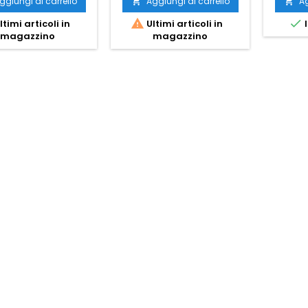
ggiungi al carrello
Aggiungi al carrello
Ag




ltimi articoli in
Ultimi articoli in
I
magazzino
magazzino