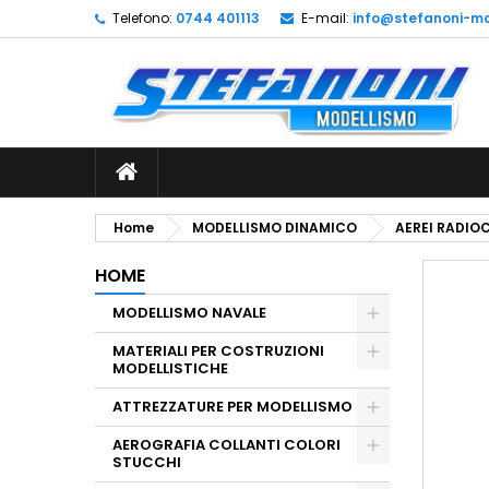
Telefono:
0744 401113
E-mail:
info@stefanoni-mo
L
C
A
add_circle_outline
De
No
dei
Home
MODELLISMO DINAMICO
AEREI RADI
HOME
MODELLISMO NAVALE
MATERIALI PER COSTRUZIONI
MODELLISTICHE
ATTREZZATURE PER MODELLISMO
AEROGRAFIA COLLANTI COLORI
STUCCHI