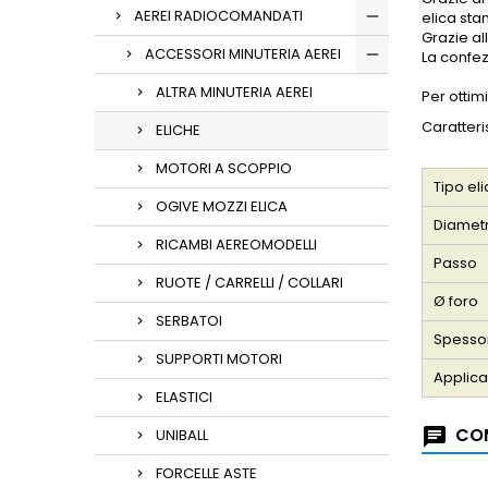
AEREI RADIOCOMANDATI
elica st
Grazie al
ACCESSORI MINUTERIA AEREI
La confez
ALTRA MINUTERIA AEREI
Per ottim
Caratteri
ELICHE
MOTORI A SCOPPIO
Tipo el
OGIVE MOZZI ELICA
Diamet
RICAMBI AEREOMODELLI
Passo
RUOTE / CARRELLI / COLLARI
Ø foro
SERBATOI
Spesso
SUPPORTI MOTORI
Applic
ELASTICI
COM
UNIBALL
FORCELLE ASTE