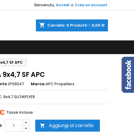
Benvenuto,
Accedi
o
Crea un account
×
×
×
shopping_cart
Carrello:
0
Prodotti - 0,00 €
sta
i
9x4,7 SF APC
i
 9x4,7 SF APC
ento
LP09047
Marca
APC Propellers
C 9x4,7 SLOWFLYER
 €
Tasse incluse
Aggiungi al carrello
à
