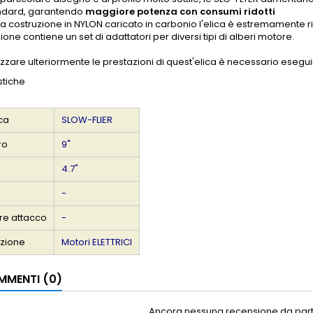
andard, garantendo
maggiore potenza con consumi ridotti
la costruzione in NYLON caricato in carbonio l'elica è estremamente 
ione contiene un set di adattatori per diversi tipi di alberi motore.
izzare ulteriormente le prestazioni di quest'elica è necessario esegu
stiche
ica
SLOW-FLIER
ro
9"
4.7"
-
re attacco
-
azione
Motori ELETTRICI
MENTI (0)
Ancora nessuna recensione da parte