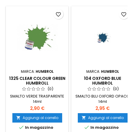
favorite_border
favorite_border
MARCA:
HUMBROL
MARCA:
HUMBROL
1325 CLEAR COLOUR GREEN
104 OXFORD BLUE
HUMBROLL
HUMBROL
(0)
(0)
SMALTO VERDE TRASPARENTE
SMALTO BLU OXFORD OPACO
14ml
14ml
2,90 €
2,95 €
Aggiungi al carrello
Aggiungi al carrello




In magazzino
In magazzino