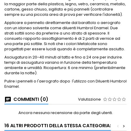
la maggior parte della plastica, legno, vetro, ceramica, metallo,
cartone, gesso chiuso, sigillato e più pannelli (controllare
sempre su una piccola area di prova per verificare l'idoneità).
Applicare a
pennello direttamente dal barattolo o aerografo
con un idoneo solvente come diluenti Humbrol Enamel.
Due
strati sottili sono da preferire a uno strato di spessore.
Il
consueto rapporto assottigliamento è di 2 parti di vernice ad
una parte più sottile.
Si noti che i colori Metalcote sono
progettati per essere lucidi quando è completamente asciutto.
Asciugatura in 20-40 minuti al tatto e fino a 24 ore per indurire.
tempi di asciugatura variano in funzione della temperatura
ambiente e umidità.
Ricopertura: 6 ore minimo (preferibilmente
durante la notte).
Pulire i pennelli o l'aerografo dopo
l'utilizzo con Diluenti Humbrol
Enamel.
COMMENTI (0)
Valutazione
Ancora nessuna recensione da parte degli utenti.
16 ALTRI PRODOTTI DELLA STESSA CATEGORIA:
<
>