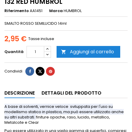
132 RED HUMBROL
Riferimento
AA1451
Marca
HUMBROL
SMALTO ROSSO SEMILUCIDO 14ml
2,95 €
Tasse incluse
Aggiungi al carrello
Quantità

Condividi
DESCRIZIONE
DETTAGLI DEL PRODOTTO
A base di solventi, vernice veloce sviluppata per l'uso su
modellismo statico in plastica, ma può essere utilizzato anche
su altri substrati.
finiture opache, raso, lucido, metallico,
Metalcote e Clear
Puo essere utilizzato in una vasta gamma di superfici, compresi