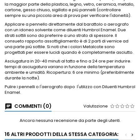
la maggior parte della plastica, legno, vetro, ceramica, metallo,
cartone, gesso chiuso, sigillato e più pannelli (controllare
sempre su una piccola area di prova per verificare l'idoneità).
Applicare a
pennello direttamente dal barattolo o aerografo
con un idoneo solvente come diluenti Humbrol Enamel.
Due
strati sottili sono da preferire a uno strato di spessore.
Il
consueto rapporto assottigliamento è di 2 parti di vernice ad
una parte più sottile.
Si noti che i colori Metalcote sono
progettati per essere lucidi quando è completamente asciutto.
Asciugatura in 20-40 minuti al tatto e fino a 24 ore per indurire.
tempi di asciugatura variano in funzione della temperatura
ambiente e umidità.
Ricopertura: 6 ore minimo (preferibilmente
durante la notte).
Pulire i pennelli o l'aerografo dopo
l'utilizzo con Diluenti Humbrol
Enamel.
COMMENTI (0)
Valutazione
Ancora nessuna recensione da parte degli utenti.
16 ALTRI PRODOTTI DELLA STESSA CATEGORIA:
<
>