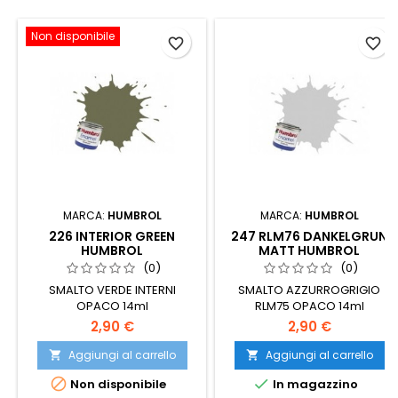
Non disponibile
favorite_border
favorite_border
MARCA:
HUMBROL
MARCA:
HUMBROL
226 INTERIOR GREEN
247 RLM76 DANKELGRUN
HUMBROL
MATT HUMBROL
(0)
(0)
SMALTO VERDE INTERNI
SMALTO AZZURROGRIGIO
OPACO 14ml
RLM75 OPACO 14ml
2,90 €
2,90 €
Aggiungi al carrello
Aggiungi al carrello




Non disponibile
In magazzino