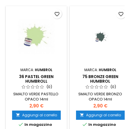
favorite_border
favorite_border
MARCA:
HUMBROL
MARCA:
HUMBROL
36 PASTEL GREEN
75 BRONZE GREEN
HUMBROLL
HUMBROL
(0)
(0)
SMALTO VERDE PASTELLO
SMALTO VERDE BRONZO
OPACO 14ml
OPACO 14ml
2,90 €
2,90 €
Aggiungi al carrello
Aggiungi al carrello




In magazzino
In magazzino