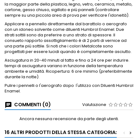
la maggior parte della plastica, legno, vetro, ceramica, metallo,
cartone, gesso chiuso, sigillato e più pannelli (controllare
sempre su una piccola area di prova per verificare l'idoneità).
Applicare a
pennello direttamente dal barattolo o aerografo
con un idoneo solvente come diluenti Humbrol Enamel.
Due
strati sottili sono da preferire a uno strato di spessore.
Il
consueto rapporto assottigliamento è di 2 parti di vernice ad
una parte più sottile.
Si noti che i colori Metalcote sono
progettati per essere lucidi quando è completamente asciutto.
Asciugatura in 20-40 minuti al tatto e fino a 24 ore per indurire.
tempi di asciugatura variano in funzione della temperatura
ambiente e umidità.
Ricopertura: 6 ore minimo (preferibilmente
durante la notte).
Pulire i pennelli o l'aerografo dopo
l'utilizzo con Diluenti Humbrol
Enamel.
COMMENTI (0)
Valutazione
Ancora nessuna recensione da parte degli utenti.
16 ALTRI PRODOTTI DELLA STESSA CATEGORIA:
<
>