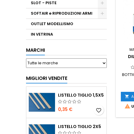
SLOT - PISTE
SOFTAIR e RIPRODUZIONI ARMI
OUTLET MODELLISMO
IN VETRINA
MARCHI
M
DI
BOTTIG
MIGLIORI VENDITE
LISTELLO TIGLIO 1,5X5
A


U
0,35 €
favorite_border
LISTELLO TIGLIO 2X5