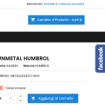
Benvenuto,
Accedi
o
Crea un account
×
×
×
shopping_cart
Carrello:
0
Prodotti - 0,00 €
sta
i
i
UNMETAL HUMBROL
ento
AA0583
Marca
HUMBROL
RIGIO METALLIZZATO 14ml
 €
Tasse incluse
Aggiungi al carrello
à
