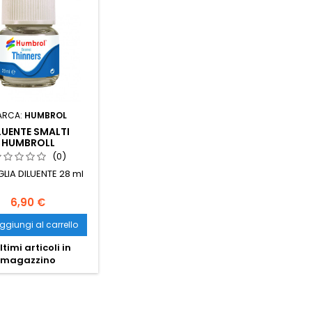
ARCA:
HUMBROL
LUENTE SMALTI
HUMBROLL
(0)
LIA DILUENTE 28 ml
6,90 €
ggiungi al carrello
ltimi articoli in
magazzino