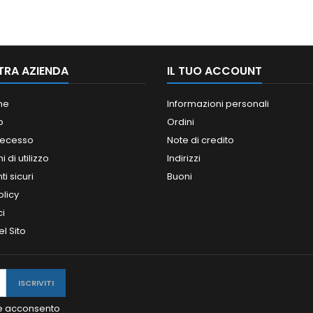
TRA AZIENDA
IL TUO ACCOUNT
ne
Informazioni personali
o
Ordini
 recesso
Note di credito
 di utilizzo
Indirizzi
i sicuri
Buoni
olicy
ci
l Sito
y e acconsento