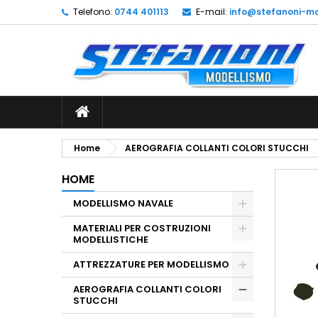
Telefono:
0744 401113
E-mail:
info@stefanoni-mo
L
C
A
add_circle_outline
De
No
dei
Home
AEROGRAFIA COLLANTI COLORI STUCCHI
HOME
MODELLISMO NAVALE
MATERIALI PER COSTRUZIONI
MODELLISTICHE
ATTREZZATURE PER MODELLISMO
AEROGRAFIA COLLANTI COLORI
STUCCHI