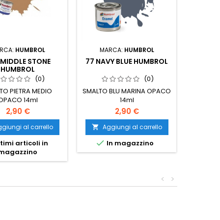
RCA:
HUMBROL
MARCA:
HUMBROL
MA
 MIDDLE STONE
77 NAVY BLUE HUMBROL
75 
HUMBROL
(0)
(0)
TO PIETRA MEDIO
SMALTO BLU MARINA OPACO
SMALT
OPACO 14ml
14ml
O
2,90 €
2,90 €
giungi al carrello
Aggiungi al carrello
Ag




timi articoli in
In magazzino
I
magazzino
<
>