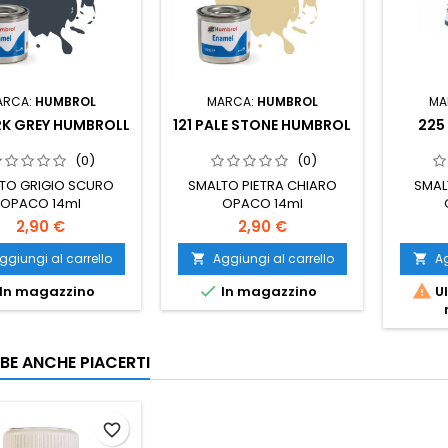
ARCA:
HUMBROL
MARCA:
HUMBROL
MA
RK GREY HUMBROLL
121 PALE STONE HUMBROL
225
(0)
(0)
TO GRIGIO SCURO
SMALTO PIETRA CHIARO
SMAL
OPACO 14ml
OPACO 14ml
2,90 €
2,90 €
ggiungi al carrello
Aggiungi al carrello
Ag




In magazzino
In magazzino
Ul
BE ANCHE PIACERTI
favorite_border