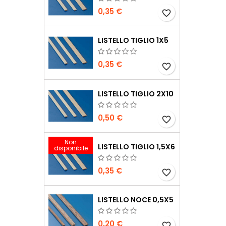
0,35 €
favorite_border
LISTELLO TIGLIO 1X5
0,35 €
favorite_border
LISTELLO TIGLIO 2X10
0,50 €
favorite_border
Non
LISTELLO TIGLIO 1,5X6
disponibile
0,35 €
favorite_border
LISTELLO NOCE 0,5X5
0,20 €
favorite_border