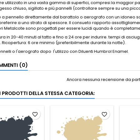
e utilizzato in una vasta gamma di superfici, compresi la maggior par
gesso chiuso, sigillato e più pannelli (controllare sempre su una picco
e a
pennello direttamente dal barattolo o aerografo con un idoneo 
referire a uno strato di spessore.
Il consueto rapporto assottigliament
ori Metalcote sono progettati per essere lucidi quando è completame
ra in 20-40 minuti al tatto e fino a 24 ore per indurire.
tempi di asciug
.
Ricopertura: 6 ore minimo (preferibilmente durante la notte).
pennelli o l'aerografo dopo
l'utilizzo con Diluenti Humbrol Enamel.
MENTI (0)
Ancora nessuna recensione da parte
RI PRODOTTI DELLA STESSA CATEGORIA:
favorite_border
favorite_border