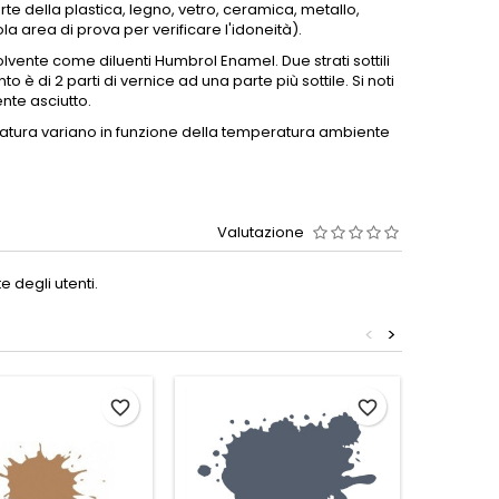
te della plastica, legno, vetro, ceramica, metallo,
la area di prova per verificare l'idoneità).
solvente come diluenti Humbrol Enamel.
Due strati sottili
o è di 2 parti di vernice ad una parte più sottile.
Si noti
nte asciutto.
atura variano in funzione della temperatura ambiente
Valutazione
 degli utenti.
<
>
favorite_border
favorite_border