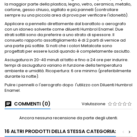
la maggior parte della plastica, legno, vetro, ceramica, metallo,
cartone, gesso chiuso, sigillato e più pannelli (controllare
sempre su una piccola area di prova per verificare l'idoneità).
Applicare a
pennello direttamente dal barattolo o aerografo
con un idoneo solvente come diluenti Humbrol Enamel.
Due
strati sottili sono da preferire a uno strato di spessore.
Il
consueto rapporto assottigliamento è di 2 parti di vernice ad
una parte più sottile.
Si noti che i colori Metalcote sono
progettati per essere lucidi quando è completamente asciutto.
Asciugatura in 20-40 minuti al tatto e fino a 24 ore per indurire.
tempi di asciugatura variano in funzione della temperatura
ambiente e umidità.
Ricopertura: 6 ore minimo (preferibilmente
durante la notte).
Pulire i pennelli o l'aerografo dopo
l'utilizzo con Diluenti Humbrol
Enamel.
COMMENTI (0)
Valutazione
Ancora nessuna recensione da parte degli utenti.
16 ALTRI PRODOTTI DELLA STESSA CATEGORIA:
<
>