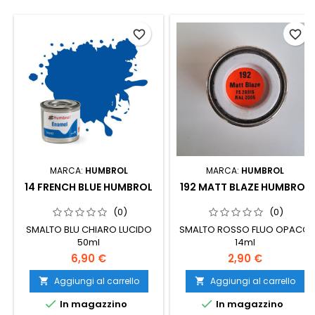
favorite_border
favorite_border
MARCA:
HUMBROL
MARCA:
HUMBROL
14 FRENCH BLUE HUMBROL
192 MATT BLAZE HUMBROL
(0)
(0)
SMALTO BLU CHIARO LUCIDO
SMALTO ROSSO FLUO OPACO
50ml
14ml
6,90 €
2,90 €
Aggiungi al carrello
Aggiungi al carrello




In magazzino
In magazzino