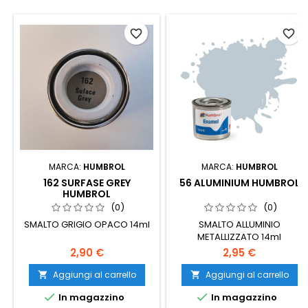
favorite_border
favorite_border
MARCA:
HUMBROL
MARCA:
HUMBROL
162 SURFASE GREY
56 ALUMINIUM HUMBROL
HUMBROL
(0)
(0)
SMALTO GRIGIO OPACO 14ml
SMALTO ALLUMINIO
METALLIZZATO 14ml
2,90 €
2,95 €
Aggiungi al carrello
Aggiungi al carrello




In magazzino
In magazzino