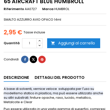
65 AIRCRAFT BLUE HUMBROLL
Riferimento
AA0727
Marca
HUMBROL
SMALTO AZZURRO AVIO OPACO 14ml
2,95 €
Tasse incluse
Aggiungi al carrello
Quantità

Condividi
DESCRIZIONE
DETTAGLI DEL PRODOTTO
A base di solventi, vernice veloce sviluppata per l'uso su
modellismo statico in plastica, ma può essere utilizzato anche
su altri substrati.
finiture opache, raso, lucido, metallico,
Metalcote e Clear
Puo essere utilizzato in una vasta gamma di superfici, compresi