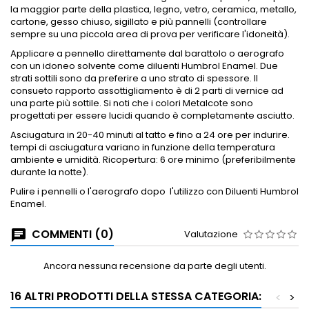
la maggior parte della plastica, legno, vetro, ceramica, metallo,
cartone, gesso chiuso, sigillato e più pannelli (controllare
sempre su una piccola area di prova per verificare l'idoneità).
Applicare a
pennello direttamente dal barattolo o aerografo
con un idoneo solvente come diluenti Humbrol Enamel.
Due
strati sottili sono da preferire a uno strato di spessore.
Il
consueto rapporto assottigliamento è di 2 parti di vernice ad
una parte più sottile.
Si noti che i colori Metalcote sono
progettati per essere lucidi quando è completamente asciutto.
Asciugatura in 20-40 minuti al tatto e fino a 24 ore per indurire.
tempi di asciugatura variano in funzione della temperatura
ambiente e umidità.
Ricopertura: 6 ore minimo (preferibilmente
durante la notte).
Pulire i pennelli o l'aerografo dopo
l'utilizzo con Diluenti Humbrol
Enamel.
COMMENTI (0)
Valutazione
Ancora nessuna recensione da parte degli utenti.
16 ALTRI PRODOTTI DELLA STESSA CATEGORIA:
<
>