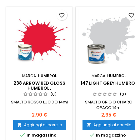
favorite_border
favorite_border
MARCA:
HUMBROL
MARCA:
HUMBROL
238 ARROW RED GLOSS
147 LIGHT GREY HUMBROL
HUMBROLL
(0)
(0)
SMALTO ROSSO LUCIDO 14ml
SMALTO GRIGIO CHIARO
OPACO 14ml
2,90 €
2,95 €
Aggiungi al carrello
Aggiungi al carrello




In magazzino
In magazzino