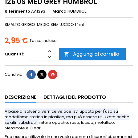
126 US MED GREY HUMBROL
Riferimento
AA1393
Marca
HUMBROL
SMALTO GRIGIO MEDIO SEMILUCIDO 14ml
2,95 €
Tasse incluse
Aggiungi al carrello
Quantità

Condividi
DESCRIZIONE
DETTAGLI DEL PRODOTTO
A base di solventi, vernice veloce sviluppata per l'uso su
modellismo statico in plastica, ma può essere utilizzato anche
su altri substrati.
finiture opache, raso, lucido, metallico,
Metalcote e Clear
Puo essere utilizzato in una vasta gamma di superfici, compresi