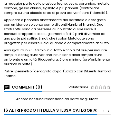
la maggior parte della plastica, legno, vetro, ceramica, metallo,
cartone, gesso chiuso, sigillato e più pannelli (controllare
sempre su una piccola area di prova per verificare l'idoneità).
Applicare a
pennello direttamente dal barattolo o aerografo
con un idoneo solvente come diluenti Humbrol Enamel.
Due
strati sottili sono da preferire a uno strato di spessore.
Il
consueto rapporto assottigliamento è di 2 parti di vernice ad
una parte più sottile.
Si noti che i colori Metalcote sono
progettati per essere lucidi quando è completamente asciutto.
Asciugatura in 20-40 minuti al tatto e fino a 24 ore per indurire.
tempi di asciugatura variano in funzione della temperatura
ambiente e umidità.
Ricopertura: 6 ore minimo (preferibilmente
durante la notte).
Pulire i pennelli o l'aerografo dopo
l'utilizzo con Diluenti Humbrol
Enamel.
COMMENTI (0)
Valutazione
Ancora nessuna recensione da parte degli utenti.
16 ALTRI PRODOTTI DELLA STESSA CATEGORIA:
<
>