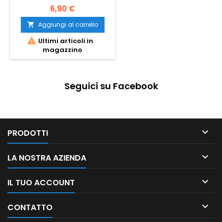
6,90 €
Aggiungi al carrello


Ultimi articoli in
magazzino
Seguici su Facebook

PRODOTTI

LA NOSTRA AZIENDA

IL TUO ACCOUNT

CONTATTO