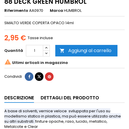
88 DECK GREEN HUMBROL
Riferimento
AA0970
Marca
HUMBROL
SMALTO VERDE COPERTA OPACO 14ml
2,95 €
Tasse incluse
Aggiungi al carrello
Quantità


Ultimi articoli in magazzino
Condividi
DESCRIZIONE
DETTAGLI DEL PRODOTTO
A base di solventi, vernice veloce sviluppata per l'uso su
modellismo statico in plastica, ma può essere utilizzato anche
su altri substrati.
finiture opache, raso, lucido, metallico,
Metalcote e Clear