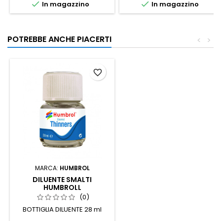


In magazzino
In magazzino
POTREBBE ANCHE PIACERTI
<
>
favorite_border
MARCA:
HUMBROL
DILUENTE SMALTI
HUMBROLL
(0)
BOTTIGLIA DILUENTE 28 ml