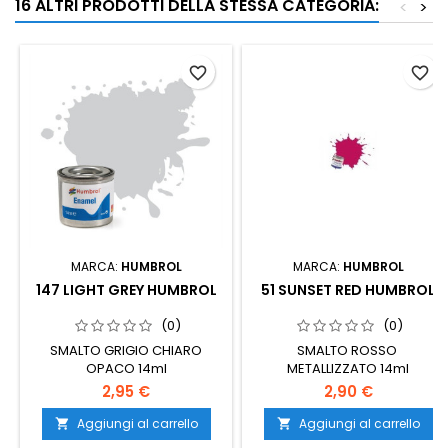
16 ALTRI PRODOTTI DELLA STESSA CATEGORIA:
<
>
favorite_border
favorite_border
MARCA:
HUMBROL
MARCA:
HUMBROL
147 LIGHT GREY HUMBROL
51 SUNSET RED HUMBROL
(0)
(0)
SMALTO GRIGIO CHIARO
SMALTO ROSSO
OPACO 14ml
METALLIZZATO 14ml
2,95 €
2,90 €
Aggiungi al carrello
Aggiungi al carrello

