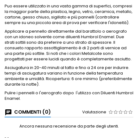
Puo essere utilizzato in una vasta gamma di superfici, compresi
la maggior parte della plastica, legno, vetro, ceramica, metallo,
cartone, gesso chiuso, sigillato e più pannelli (controllare
sempre su una piccola area di prova per verificare l'idoneità).
Applicare a
pennello direttamente dal barattolo o aerografo
con un idoneo solvente come diluenti Humbrol Enamel.
Due
strati sottili sono da preferire a uno strato di spessore.
Il
consueto rapporto assottigliamento è di 2 parti di vernice ad
una parte più sottile.
Si noti che i colori Metalcote sono
progettati per essere lucidi quando è completamente asciutto.
Asciugatura in 20-40 minuti al tatto e fino a 24 ore per indurire.
tempi di asciugatura variano in funzione della temperatura
ambiente e umidità.
Ricopertura: 6 ore minimo (preferibilmente
durante la notte).
Pulire i pennelli o l'aerografo dopo
l'utilizzo con Diluenti Humbrol
Enamel.
COMMENTI (0)
Valutazione
Ancora nessuna recensione da parte degli utenti.