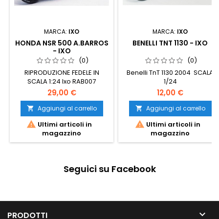
MARCA:
IXO
MARCA:
IXO
HONDA NSR 500 A.BARROS
BENELLI TNT 1130 - IXO
- IXO
(0)
(0)
RIPRODUZIONE FEDELE IN
Benelli TnT 1130 2004 SCALA
SCALA 1:24 Ixo RAB007
1/24
29,00 €
12,00 €
Aggiungi al carrello
Aggiungi al carrello




Ultimi articoli in
Ultimi articoli in
magazzino
magazzino
Seguici su Facebook

PRODOTTI