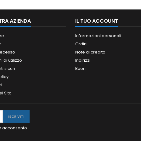
TRA AZIENDA
IL TUO ACCOUNT
ne
Informazioni personali
o
Ordini
 recesso
Note di credito
 di utilizzo
Indirizzi
i sicuri
Buoni
olicy
ci
l Sito
y e acconsento