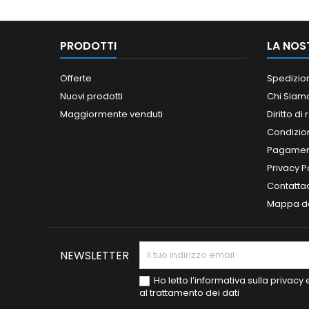
PRODOTTI
LA NOS
Offerte
Spedizio
Nuovi prodotti
Chi Siam
Maggiormente venduti
Diritto di
Condizioni
Pagament
Privacy P
Contatta
Mappa de
NEWSLETTER
Ho letto l’informativa sulla privac
al trattamento dei dati