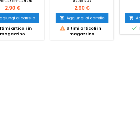
ILICO LIFECOLOR
ACRILICO
2,90 €
2,90 €
ggiungi al carrello
Aggiungi al carrello
Ag




ltimi articoli in
Ultimi articoli in
I
magazzino
magazzino