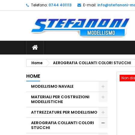
Telefono:
0744 401113
E-mail:
info@stefanoni-mo
L
C
A
add_circle_outline
De
No
dei
Home
AEROGRAFIA COLLANTI COLORI STUCCHI
HOME
Non dis
MODELLISMO NAVALE
MATERIALI PER COSTRUZIONI
MODELLISTICHE
ATTREZZATURE PER MODELLISMO
AEROGRAFIA COLLANTI COLORI
STUCCHI