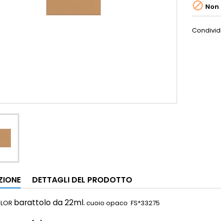

Non 
Condivid
ZIONE
DETTAGLI DEL PRODOTTO
barattolo da 22ml.
OLOR
cuoio opaco FS*33275