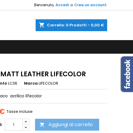
Benvenuto,
Accedi
o
Crea un account
×
×
×
shopping_cart
Carrello:
0
Prodotti - 0,00 €
sta
i
i
 MATT LEATHER LIFECOLOR
ento
LC36
Marca
LIFECOLOR
aco acrilico lifecolor
 €
Tasse incluse
Aggiungi al carrello
à
