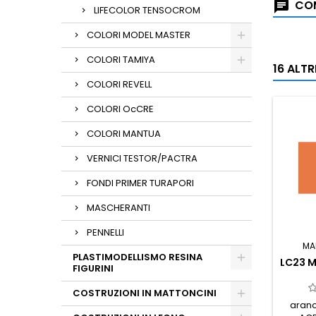
COM
LIFECOLOR TENSOCROM
COLORI MODEL MASTER
COLORI TAMIYA
16 ALT
COLORI REVELL
COLORI OcCRE
COLORI MANTUA
VERNICI TESTOR/PACTRA
FONDI PRIMER TURAPORI
MASCHERANTI
PENNELLI
MA
PLASTIMODELLISMO RESINA
LC23 
FIGURINI
COSTRUZIONI IN MATTONCINI
aranc