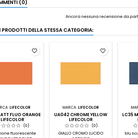
MENTI (0)
Ancora nessuna recensione da parte
RI PRODOTTI DELLA STESSA CATEGORIA:
favorite_border
favorite_border
RCA:
LIFECOLOR
MARCA:
LIFECOLOR
MA
MATT FLUO ORANGE
UA042 CHROME YELLOW
LC35 M
LIFECOLOR
LIFECOLOR
(0)
(0)
ione fluorescente
GIALLO CROMO LUCIDO
blu sc