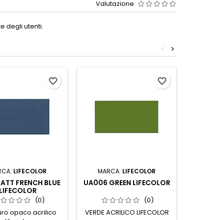
Valutazione
 degli utenti.
<
>
favorite_border
favorite_border
RCA:
LIFECOLOR
MARCA:
LIFECOLOR
MAR
ATT FRENCH BLUE
UA006 GREEN LIFECOLOR
UA06
LIFECOLOR
RLM
(0)
(0)
uro opaco acrilico
VERDE ACRILICO LIFECOLOR
GRIGIO 