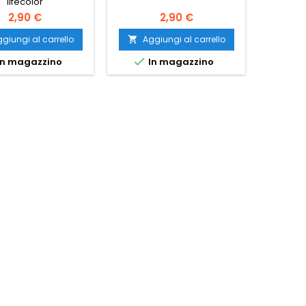
lifecolor
2,90 €
2,90 €
giungi al carrello
Aggiungi al carrello
Ag




n magazzino
In magazzino
Ult