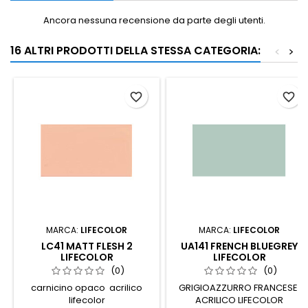
Ancora nessuna recensione da parte degli utenti.
16 ALTRI PRODOTTI DELLA STESSA CATEGORIA:
<
>
favorite_border
favorite_border
MARCA:
LIFECOLOR
MARCA:
LIFECOLOR
LC41 MATT FLESH 2
UA141 FRENCH BLUEGREY
LIFECOLOR
LIFECOLOR
(0)
(0)
carnicino opaco acrilico
GRIGIOAZZURRO FRANCESE
lifecolor
ACRILICO LIFECOLOR