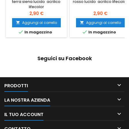
terra siena lucido acrilico
rosso lucido acrilico lifecolor
lifecolor
2,90 €
2,90 €
Aggiungi al carrello
Aggiungi al carrello




In magazzino
In magazzino
Seguici su Facebook

PRODOTTI

LA NOSTRA AZIENDA

IL TUO ACCOUNT

CONTATTO