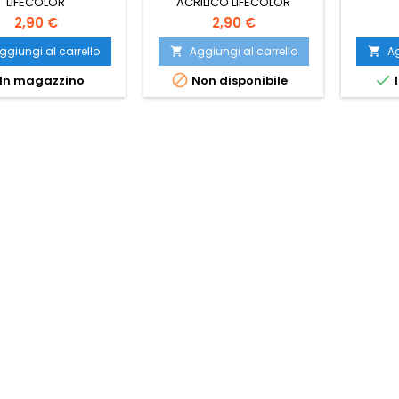
LIFECOLOR
ACRILICO LIFECOLOR
2,90 €
2,90 €
ggiungi al carrello
Aggiungi al carrello
Ag




In magazzino
Non disponibile
I