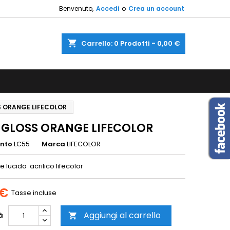
Benvenuto,
Accedi
o
Crea un account
×
×
×
shopping_cart
Carrello:
0
Prodotti - 0,00 €
sta
i
S ORANGE LIFECOLOR
i
 GLOSS ORANGE LIFECOLOR
ento
LC55
Marca
LIFECOLOR
 lucido acrilico lifecolor
 €
Tasse incluse
Aggiungi al carrello
à
