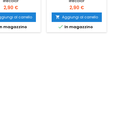
lifecolor
lifecolor
2,90 €
2,90 €
giungi al carrello
Aggiungi al carrello
Ag




n magazzino
In magazzino
I