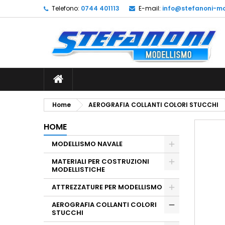
Telefono:
0744 401113
E-mail:
info@stefanoni-mo
L
C
A
add_circle_outline
De
No
dei
Home
AEROGRAFIA COLLANTI COLORI STUCCHI
HOME
MODELLISMO NAVALE
MATERIALI PER COSTRUZIONI
MODELLISTICHE
ATTREZZATURE PER MODELLISMO
AEROGRAFIA COLLANTI COLORI
STUCCHI