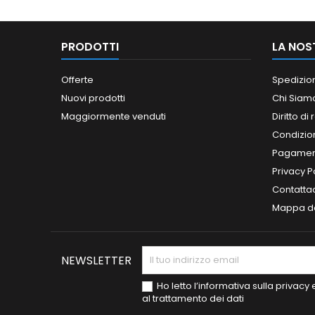
PRODOTTI
LA NOS
Offerte
Spedizio
Nuovi prodotti
Chi Siam
Maggiormente venduti
Diritto di
Condizioni
Pagament
Privacy P
Contatta
Mappa de
NEWSLETTER
Ho letto l’informativa sulla privac
al trattamento dei dati