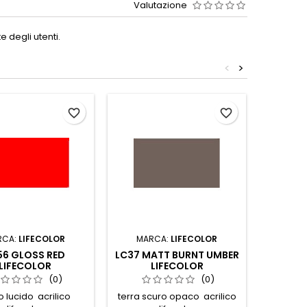
Valutazione
 degli utenti.
<
>
favorite_border
favorite_border
RCA:
LIFECOLOR
MARCA:
LIFECOLOR
MAR
56 GLOSS RED
LC37 MATT BURNT UMBER
LC58 G
LIFECOLOR
LIFECOLOR
(0)
(0)
o lucido acrilico
terra scuro opaco acrilico
azzurr