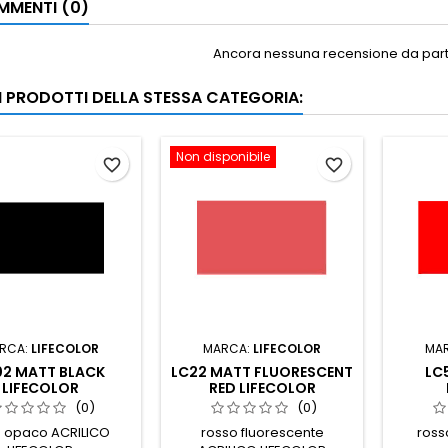
MENTI (0)
Ancora nessuna recensione da parte
RI PRODOTTI DELLA STESSA CATEGORIA:
Non disponibile
favorite_border
favorite_border
RCA:
LIFECOLOR
MARCA:
LIFECOLOR
MA
02 MATT BLACK
LC22 MATT FLUORESCENT
LC
LIFECOLOR
RED LIFECOLOR
(0)
(0)
 opaco ACRILICO
rosso fluorescente
ross