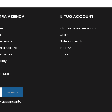
TRA AZIENDA
IL TUO ACCOUNT
ne
Informazioni personali
o
Ordini
 recesso
Note di credito
 di utilizzo
Indirizzi
i sicuri
Buoni
olicy
ci
l Sito
y e acconsento