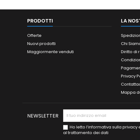
PRODOTTI
LA NOS
Offerte
Spedizio
Nuovi prodotti
Chi Siam
Maggiormente venduti
Diritto di
Condizioni
Pagament
Privacy P
Contatta
Mappa de
NEWSLETTER
Ho letto l’informativa sulla privac
al trattamento dei dati