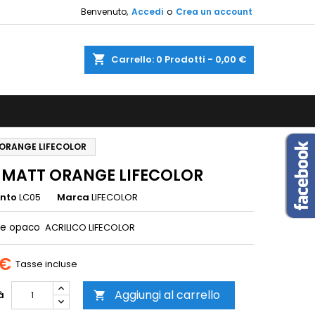
Benvenuto,
Accedi
o
Crea un account
×
×
×
shopping_cart
Carrello:
0
Prodotti - 0,00 €
sta
i
 ORANGE LIFECOLOR
i
 MATT ORANGE LIFECOLOR
ento
LC05
Marca
LIFECOLOR
ne opaco
ACRILICO LIFECOLOR
 €
Tasse incluse
Aggiungi al carrello
à
