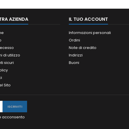
TRA AZIENDA
IL TUO ACCOUNT
ne
Informazioni personali
o
Ordini
 recesso
Note di credito
 di utilizzo
Indirizzi
i sicuri
Buoni
olicy
ci
l Sito
y e acconsento