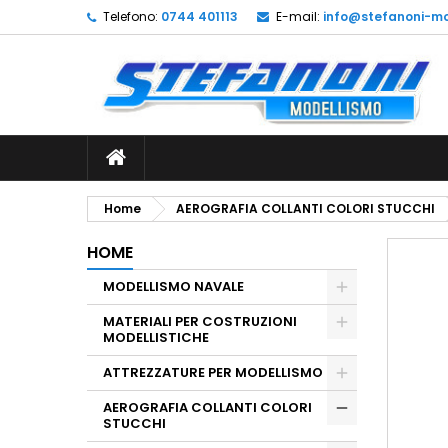
Telefono:
0744 401113
E-mail:
info@stefanoni-mo
L
C
A
add_circle_outline
De
No
dei
Home
AEROGRAFIA COLLANTI COLORI STUCCHI
HOME
MODELLISMO NAVALE
MATERIALI PER COSTRUZIONI
MODELLISTICHE
ATTREZZATURE PER MODELLISMO
AEROGRAFIA COLLANTI COLORI
STUCCHI