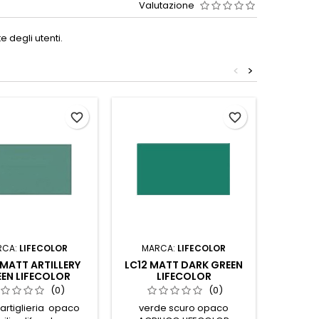
Valutazione
 degli utenti.
<
>
favorite_border
favorite_border
RCA:
LIFECOLOR
MARCA:
LIFECOLOR
MAR
MATT ARTILLERY
LC12 MATT DARK GREEN
LC23 M
EN LIFECOLOR
LIFECOLOR
(0)
(0)
artiglieria opaco
verde scuro opaco
aranci