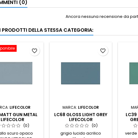
MENTI (0)
Ancora nessuna recensione da parte
RI PRODOTTI DELLA STESSA CATEGORIA:
ponibile
favorite_border
favorite_border
RCA:
LIFECOLOR
MARCA:
LIFECOLOR
MA
 MATT GUN METAL
LC68 GLOSS LIGHT GREY
LC39 
LIFECOLOR
LIFECOLOR
GRE
(0)
(0)
llo scuro opaco
grigio lucido acrilico
verde 