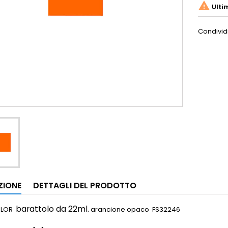

Ulti
Condivid
ZIONE
DETTAGLI DEL PRODOTTO
barattolo da 22ml.
OLOR
arancione opaco FS32246