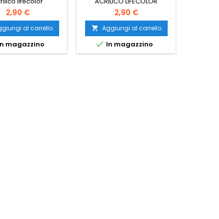
rilico lifecolor
ACRILICO LIFECOLOR
ACRI
2,90 €
2,90 €
giungi al carrello
Aggiungi al carrello
Ag




n magazzino
In magazzino
Ult