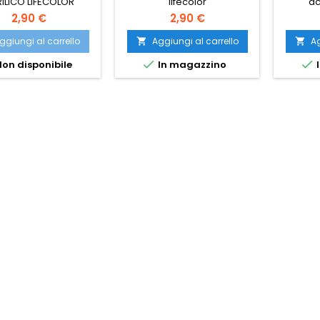
ILICO LIFECOLOR
lifecolor
ac
2,90 €
2,90 €
ggiungi al carrello
Aggiungi al carrello
Ag




on disponibile
In magazzino
I