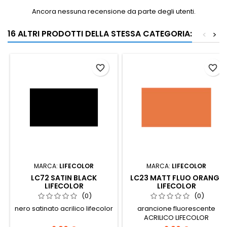
Ancora nessuna recensione da parte degli utenti.
16 ALTRI PRODOTTI DELLA STESSA CATEGORIA:
<
>
favorite_border
favorite_border
MARCA:
LIFECOLOR
MARCA:
LIFECOLOR
LC72 SATIN BLACK
LC23 MATT FLUO ORANGE
LIFECOLOR
LIFECOLOR
(0)
(0)
nero satinato acrilico lifecolor
arancione fluorescente
ACRILICO LIFECOLOR