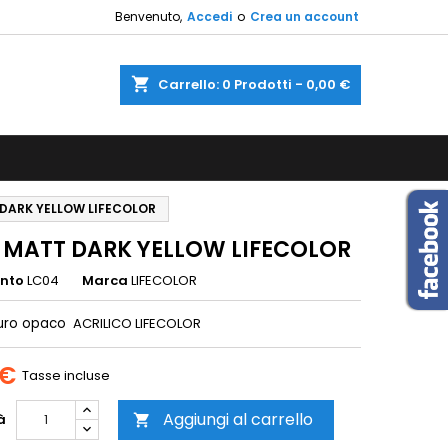
Benvenuto,
Accedi
o
Crea un account
×
×
×
shopping_cart
Carrello:
0
Prodotti - 0,00 €
sta
i
DARK YELLOW LIFECOLOR
i
 MATT DARK YELLOW LIFECOLOR
ento
LC04
Marca
LIFECOLOR
curo opaco
ACRILICO LIFECOLOR
 €
Tasse incluse
Aggiungi al carrello
à
