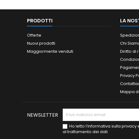
PRODOTTI
LA NOS
Offerte
Spedizio
Nuovi prodotti
Chi Siam
Maggiormente venduti
Diritto di
Condizioni
Pagament
Privacy P
Contatta
Mappa de
NEWSLETTER
Ho letto l’informativa sulla privac
al trattamento dei dati