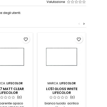
Valutazione
 degli utenti.
<
>
favorite_border
favorite_border
RCA:
LIFECOLOR
MARCA:
LIFECOLOR
MAR
7 MATT CLEAR
LC51 GLOSS WHITE
LC68 G
LIFECOLOR
LIFECOLOR
(0)
(0)
sparente opaco
bianco lucido acrilico
grigi