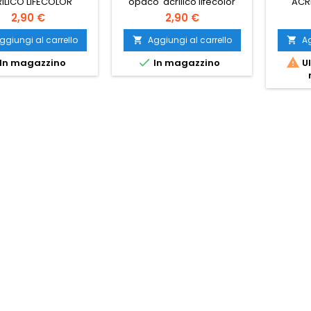
ILICO LIFECOLOR
opaco acrilico lifecolor
ACR
2,90 €
2,90 €
ggiungi al carrello
Aggiungi al carrello
Ag




In magazzino
In magazzino
Ul