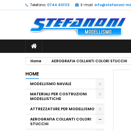
Telefono:
0744 401113
E-mail:
info@stefanoni-mo
L
C
A
add_circle_outline
De
No
dei
Home
AEROGRAFIA COLLANTI COLORI STUCCHI
HOME
MODELLISMO NAVALE
MATERIALI PER COSTRUZIONI
MODELLISTICHE
ATTREZZATURE PER MODELLISMO
AEROGRAFIA COLLANTI COLORI
STUCCHI