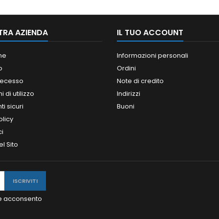
TRA AZIENDA
IL TUO ACCOUNT
ne
Informazioni personali
o
Ordini
 recesso
Note di credito
 di utilizzo
Indirizzi
i sicuri
Buoni
olicy
ci
l Sito
y e acconsento