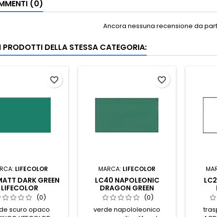
MENTI (0)
Ancora nessuna recensione da parte
RI PRODOTTI DELLA STESSA CATEGORIA:
favorite_border
favorite_border
RCA:
LIFECOLOR
MARCA:
LIFECOLOR
MA
MATT DARK GREEN
LC40 NAPOLEONIC
LC2
LIFECOLOR
DRAGON GREEN
LIFECOLOR
(0)
(0)
de scuro opaco
verde napololeonico
tra