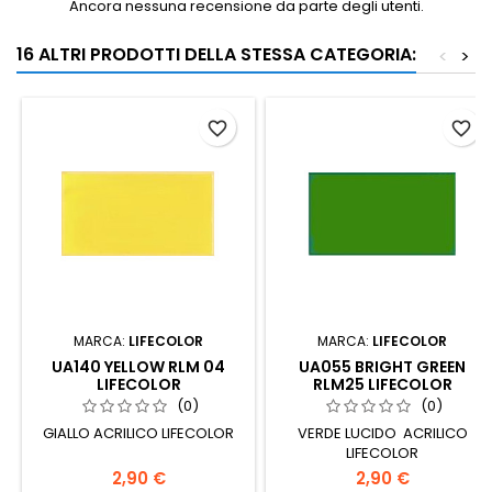
Ancora nessuna recensione da parte degli utenti.
16 ALTRI PRODOTTI DELLA STESSA CATEGORIA:
<
>
favorite_border
favorite_border
MARCA:
LIFECOLOR
MARCA:
LIFECOLOR
UA140 YELLOW RLM 04
UA055 BRIGHT GREEN
LIFECOLOR
RLM25 LIFECOLOR
(0)
(0)
GIALLO ACRILICO LIFECOLOR
VERDE LUCIDO ACRILICO
LIFECOLOR
2,90 €
2,90 €