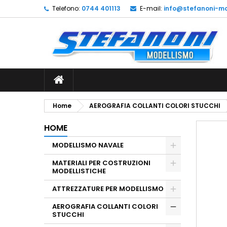
Telefono:
0744 401113
E-mail:
info@stefanoni-mo
L
C
A
add_circle_outline
De
No
dei
Home
AEROGRAFIA COLLANTI COLORI STUCCHI
HOME
MODELLISMO NAVALE
MATERIALI PER COSTRUZIONI
MODELLISTICHE
ATTREZZATURE PER MODELLISMO
AEROGRAFIA COLLANTI COLORI
STUCCHI