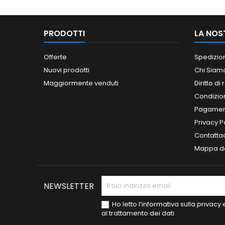
PRODOTTI
LA NOS
Offerte
Spedizio
Nuovi prodotti
Chi Siam
Maggiormente venduti
Diritto di
Condizioni
Pagament
Privacy P
Contatta
Mappa de
NEWSLETTER
Ho letto l’informativa sulla privac
al trattamento dei dati