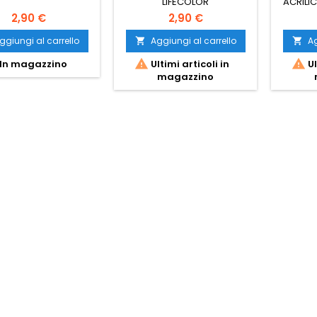
LIFECOLOR
ACRILI
COLOR 
2,90 €
2,90 €
verde
ggiungi al carrello
Aggiungi al carrello
Ag




In magazzino
Ultimi articoli in
Ul
magazzino