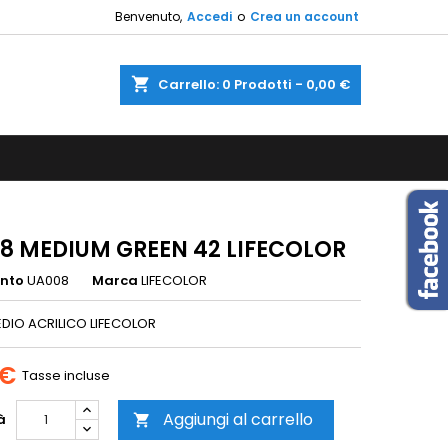
Benvenuto,
Accedi
o
Crea un account
×
×
×
shopping_cart
Carrello:
0
Prodotti - 0,00 €
sta
i
i
8 MEDIUM GREEN 42 LIFECOLOR
ento
UA008
Marca
LIFECOLOR
DIO ACRILICO LIFECOLOR
 €
Tasse incluse
Aggiungi al carrello
à
