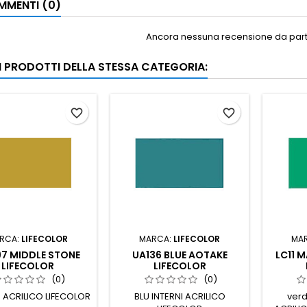
MENTI (0)
Ancora nessuna recensione da parte
RI PRODOTTI DELLA STESSA CATEGORIA:
favorite_border
favorite_border
RCA:
LIFECOLOR
MARCA:
LIFECOLOR
MA
7 MIDDLE STONE
UA136 BLUE AOTAKE
LC11 
LIFECOLOR
LIFECOLOR
(0)
(0)
ACRILICO LIFECOLOR
BLU INTERNI ACRILICO
verd