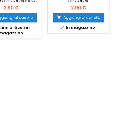
CO LIFECOLOR BASIC
LIFECOLOR
barattolo da 22ml.
2,90 €
2,90 €
 chiaro opaco FS
none
giungi al carrello
Aggiungi al carrello
Ag




timi articoli in
In magazzino
I
magazzino