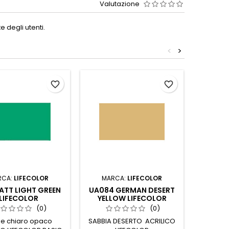
Valutazione
 degli utenti.
<
>
favorite_border
favorite_border
RCA:
LIFECOLOR
MARCA:
LIFECOLOR
MAR
MATT LIGHT GREEN
UA084 GERMAN DESERT
UA023 
LIFECOLOR
YELLOW LIFECOLOR
(0)
(0)
e chiaro opaco
SABBIA DESERTO ACRILICO
GRIGIO 