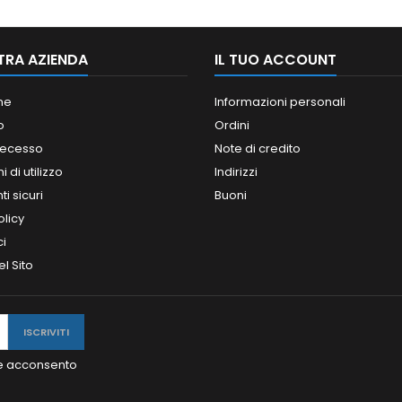
TRA AZIENDA
IL TUO ACCOUNT
ne
Informazioni personali
o
Ordini
 recesso
Note di credito
 di utilizzo
Indirizzi
i sicuri
Buoni
olicy
ci
l Sito
y e acconsento