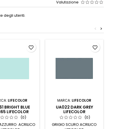
Valutazione
 degli utenti.
<
>
favorite_border
favorite_border
RCA:
LIFECOLOR
MARCA:
LIFECOLOR
MAR
1 BRIGHT BLUE
UA022 DARK GREY
UA13
65 LIFECOLOR
LIFECOLOR
YELL
(0)
(0)
 AZZURRO ACRILICO
GRIGIO SCURO ACRILICO
GIALLO