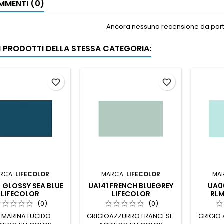
MENTI (0)
Ancora nessuna recensione da parte
RI PRODOTTI DELLA STESSA CATEGORIA:
favorite_border
favorite_border
RCA:
LIFECOLOR
MARCA:
LIFECOLOR
MA
 GLOSSY SEA BLUE
UA141 FRENCH BLUEGREY
UA06
LIFECOLOR
LIFECOLOR
RLM
(0)
(0)
 MARINA LUCIDO
GRIGIOAZZURRO FRANCESE
GRIGIO