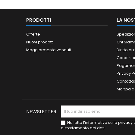
PRODOTTI
LA NOS
Offerte
Spedizio
Nuovi prodotti
Chi Siam
Maggiormente venduti
Diritto di
Condizioni
Pagament
Privacy P
Contatta
Mappa de
NEWSLETTER
Ho letto l’informativa sulla privac
al trattamento dei dati