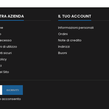
TRA AZIENDA
IL TUO ACCOUNT
ne
Informazioni personali
o
Ordini
 recesso
Note di credito
 di utilizzo
Indirizzi
i sicuri
Buoni
olicy
ci
l Sito
y e acconsento