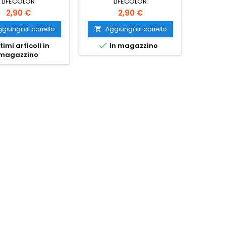
LIFECOLOR
LIFECOLOR
2,90 €
2,90 €
giungi al carrello
Aggiungi al carrello
Ag




timi articoli in
In magazzino
I
magazzino