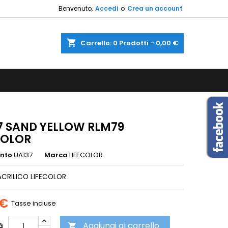
Benvenuto,
Accedi
o
Crea un account
×
×
×
shopping_cart
Carrello:
0
Prodotti - 0,00 €
sta
i
i
7 SAND YELLOW RLM79
COLOR
ento
UA137
Marca
LIFECOLOR
ACRILICO LIFECOLOR
 €
Tasse incluse
Aggiungi al carrello
à
