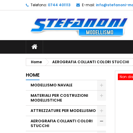
Telefono:
0744 401113
E-mail:
info@stefanoni-mo
L
C
A
add_circle_outline
De
No
dei
Home
AEROGRAFIA COLLANTI COLORI STUCCHI
HOME
Non dis
MODELLISMO NAVALE
MATERIALI PER COSTRUZIONI
MODELLISTICHE
ATTREZZATURE PER MODELLISMO
AEROGRAFIA COLLANTI COLORI
STUCCHI