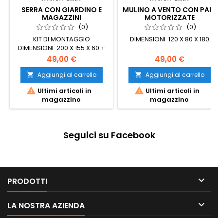
SERRA CON GIARDINO E
MULINO A VENTO CON PALE
MAGAZZINI
MOTORIZZATE
(0)
(0)
KIT DI MONTAGGIO
DIMENSIONI 120 X 80 X 180
DIMENSIONI 200 X 155 X 60 +
230 X 60 50
49,00 €
49,00 €
Aggiungi al carrello
Aggiungi al carrello




Ultimi articoli in
Ultimi articoli in
magazzino
magazzino
Seguici su Facebook

PRODOTTI

LA NOSTRA AZIENDA