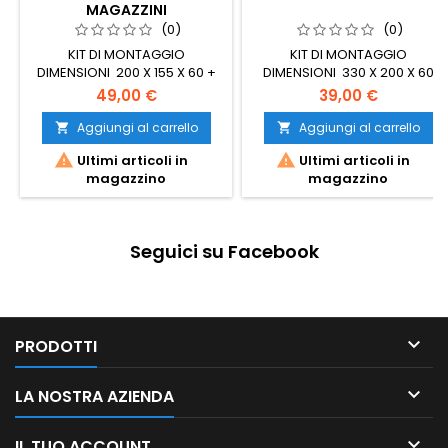
MAGAZZINI
(0)
(0)
KIT DI MONTAGGIO
KIT DI MONTAGGIO
DIMENSIONI 200 X 155 X 60 +
DIMENSIONI 330 X 200 X 60
230 X 60 50
49,00 €
39,00 €
Aggiungi al carrello
Aggiungi al carrello




Ultimi articoli in
Ultimi articoli in
magazzino
magazzino
Seguici su Facebook

PRODOTTI

LA NOSTRA AZIENDA

IL TUO ACCOUNT