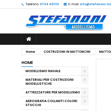
Telefono:
0744 401113
E-mail:
info@stefanoni-mo
L
C
A
add_circle_outline
De
No
dei
Home
COSTRUZIONI IN MATTONCINI
MATTON
HOME
MODELLISMO NAVALE
MATERIALI PER COSTRUZIONI
MODELLISTICHE
ATTREZZATURE PER MODELLISMO
AEROGRAFIA COLLANTI COLORI
STUCCHI