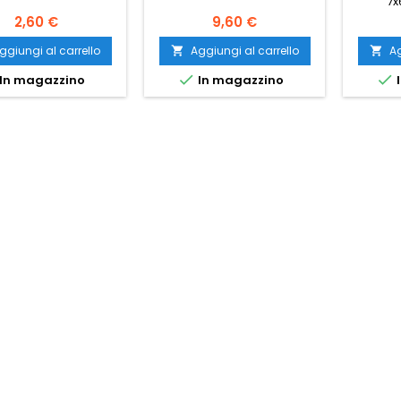
7x
2,60 €
9,60 €
ggiungi al carrello
Aggiungi al carrello
Ag




In magazzino
In magazzino
I