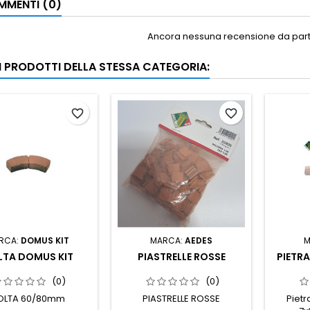
MENTI (0)
Ancora nessuna recensione da parte
RI PRODOTTI DELLA STESSA CATEGORIA:
favorite_border
favorite_border
RCA:
DOMUS KIT
MARCA:
AEDES
M
LTA DOMUS KIT
PIASTRELLE ROSSE
PIETR
(0)
(0)
OLTA 60/80mm
PIASTRELLE ROSSE
Piet