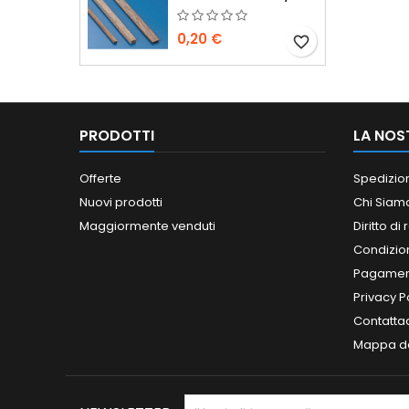
0,20 €
favorite_border
PRODOTTI
LA NOS
Offerte
Spedizio
Nuovi prodotti
Chi Siam
Maggiormente venduti
Diritto di
Condizioni
Pagament
Privacy P
Contatta
Mappa de