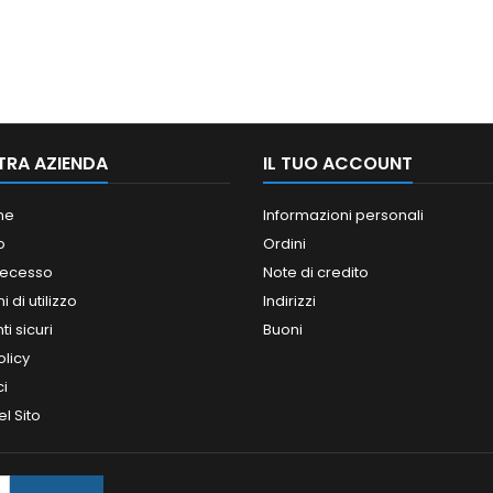
TRA AZIENDA
IL TUO ACCOUNT
ne
Informazioni personali
o
Ordini
 recesso
Note di credito
 di utilizzo
Indirizzi
i sicuri
Buoni
olicy
ci
l Sito