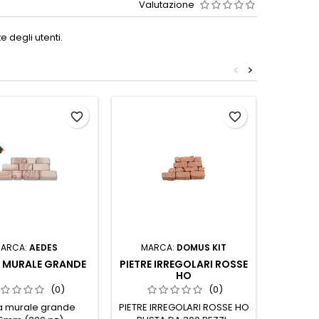
Valutazione
 degli utenti.
<
>
favorite_border
favorite_border
ARCA:
AEDES
MARCA:
DOMUS KIT
MAR
A MURALE GRANDE
PIETRE IRREGOLARI ROSSE
VOLT
HO
(0)
(0)
ra murale grande
PIETRE IRREGOLARI ROSSE HO
V