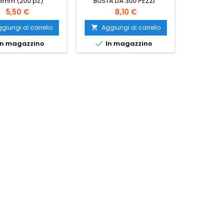
6mm (200 pz)
BUSTA DA 300 PEZZI
5,50 €
8,10 €
giungi al carrello
Aggiungi al carrello
Ag




n magazzino
In magazzino
I