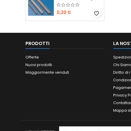
0,20 €
favorite_border
PRODOTTI
LA NOS
Offerte
Spedizio
Nuovi prodotti
Chi Siam
Maggiormente venduti
Diritto di
Condizioni
Pagament
Privacy P
Contatta
Mappa de