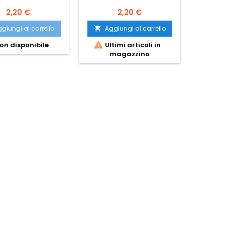
7x
2,20 €
2,20 €
giungi al carrello
Aggiungi al carrello
Ag




on disponibile
Ultimi articoli in
Ult
magazzino