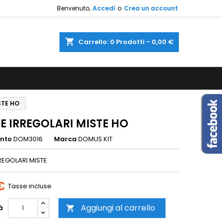
Benvenuto,
Accedi
o
Crea un account
×
×
×
shopping_cart
Carrello:
0
Prodotti - 0,00 €
sta
i
STE HO
i
RE IRREGOLARI MISTE HO
ento
DOM3016
Marca
DOMUS KIT
RREGOLARI MISTE
€
Tasse incluse
Aggiungi al carrello
à
