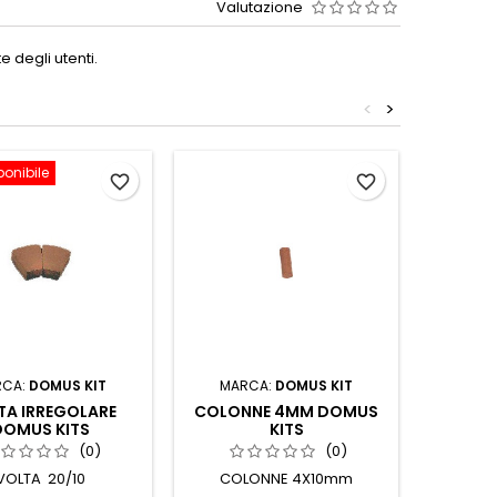
Valutazione
 degli utenti.
<
>
ponibile
favorite_border
favorite_border
RCA:
DOMUS KIT
MARCA:
DOMUS KIT
M
TA IRREGOLARE
COLONNE 4MM DOMUS
PIETRA
DOMUS KITS
KITS
(0)
(0)
VOLTA 20/10
COLONNE 4X10mm
Pietr