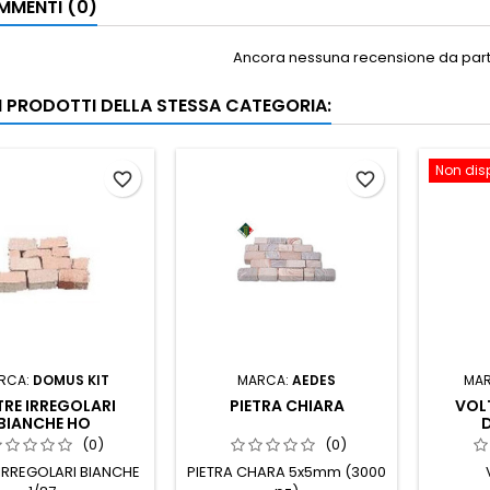
MENTI (0)
Ancora nessuna recensione da parte
RI PRODOTTI DELLA STESSA CATEGORIA:
Non dis
favorite_border
favorite_border
RCA:
DOMUS KIT
MARCA:
AEDES
MA
TRE IRREGOLARI
PIETRA CHIARA
VOL
BIANCHE HO
(0)
(0)
 IRREGOLARI BIANCHE
PIETRA CHARA 5x5mm (3000