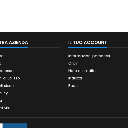
TRA AZIENDA
IL TUO ACCOUNT
ne
Informazioni personali
o
Ordini
 recesso
Note di credito
 di utilizzo
Indirizzi
i sicuri
Buoni
olicy
ci
l Sito