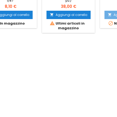
1/87
pz)
8,10 €
38,00 €
ggiungi al carrello
Aggiungi al carrello
Ag




In magazzino
Ultimi articoli in
N
magazzino