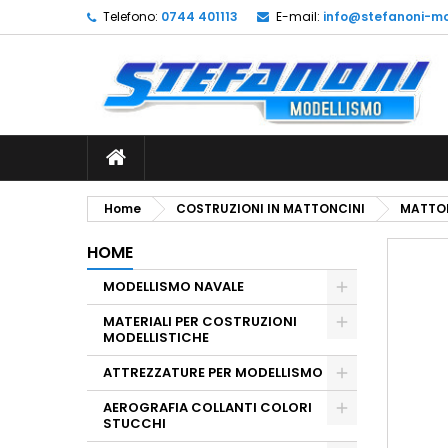
Telefono:
0744 401113
E-mail:
info@stefanoni-mo
L
C
A
add_circle_outline
De
No
dei
Home
COSTRUZIONI IN MATTONCINI
MATTON
HOME
MODELLISMO NAVALE
MATERIALI PER COSTRUZIONI
MODELLISTICHE
ATTREZZATURE PER MODELLISMO
AEROGRAFIA COLLANTI COLORI
STUCCHI