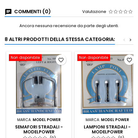
COMMENTI (0)
Valutazione
Ancora nessuna recensione da parte degli utenti.
8 ALTRI PRODOTTI DELLA STESSA CATEGORIA:
<
>
Non disponibile
Non disponibile
favorite_border
favorite_border
MARCA:
MODEL POWER
MARCA:
MODEL POWER
SEMAFORI STRADALI -
LAMPIONI STRADALI -
MODELPOWER
MODELPOWER
(0)
(0)