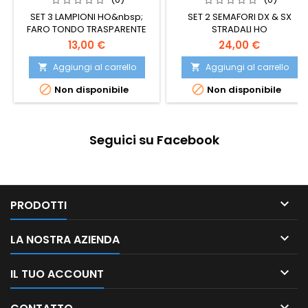
SET 3 LAMPIONI HO&nbsp;
SET 2 SEMAFORI DX & SX
FARO TONDO TRASPARENTE
STRADALI HO
13,00 €
24,00 €
Aggiungi al carrello
Aggiungi al carrello




Non disponibile
Non disponibile
Seguici su Facebook

PRODOTTI

LA NOSTRA AZIENDA

IL TUO ACCOUNT
