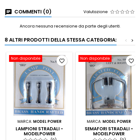
COMMENTI (0)
Valutazione
Ancora nessuna recensione da parte degli utenti.
8 ALTRI PRODOTTI DELLA STESSA CATEGORIA:
<
>
Non disponibile
Non disponibile
favorite_border
favorite_border
MARCA:
MODEL POWER
MARCA:
MODEL POWER
LAMPIONI STRADALI -
SEMAFORI STRADALI -
MODELPOWER
MODELPOWER
(0)
(0)