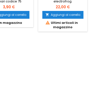
nari codice 75
electrofrog.
polarizz
3,90 €
22,00 €
giungi al carrello
Aggiungi al carrello
Ag




n magazzino
Ultimi articoli in
Ult
magazzino