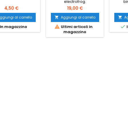
electrofrog.
bi
4,50 €
19,00 €
ggiungi al carrello
Aggiungi al carrello
Ag




In magazzino
Ultimi articoli in
I
magazzino