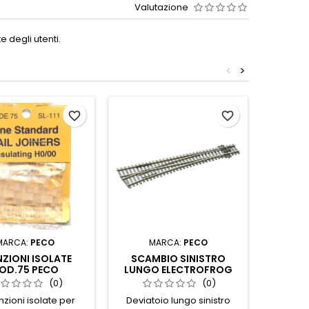
Valutazione
 degli utenti.
<
>
favorite_border
favorite_border
MARCA:
PECO
MARCA:
PECO
M
ZIONI ISOLATE
SCAMBIO SINISTRO
SCA
OD.75 PECO
LUNGO ELECTROFROG
SINIS
(0)
(0)
nzioni isolate per
Deviatoio lungo sinistro
Scambio 