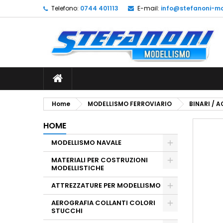
Telefono:
0744 401113
E-mail:
info@stefanoni-mo
L
C
A
add_circle_outline
De
No
dei
Home
MODELLISMO FERROVIARIO
BINARI / 
HOME
MODELLISMO NAVALE
MATERIALI PER COSTRUZIONI
MODELLISTICHE
ATTREZZATURE PER MODELLISMO
AEROGRAFIA COLLANTI COLORI
STUCCHI