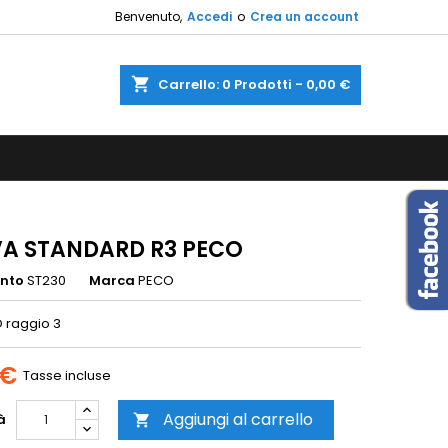
Benvenuto,
Accedi
o
Crea un account
×
×
×
shopping_cart
Carrello:
0
Prodotti - 0,00 €
sta
i
i
A STANDARD R3 PECO
ento
ST230
Marca
PECO
 raggio 3
 €
Tasse incluse
Aggiungi al carrello
à
