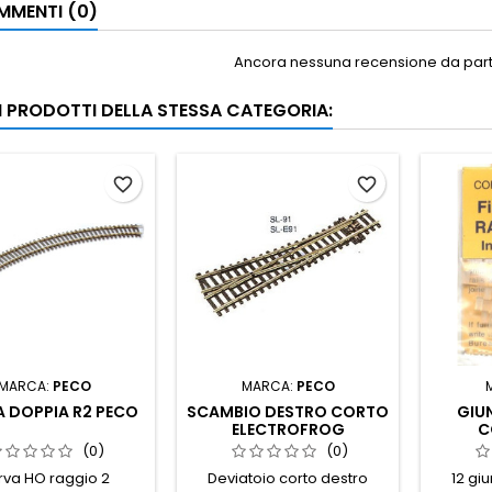
MENTI (0)
Ancora nessuna recensione da parte
RI PRODOTTI DELLA STESSA CATEGORIA:
favorite_border
favorite_border
MARCA:
PECO
MARCA:
PECO
 DOPPIA R2 PECO
SCAMBIO DESTRO CORTO
GIUN
ELECTROFROG
C
(0)
(0)
rva HO raggio 2
Deviatoio corto destro
12 giu