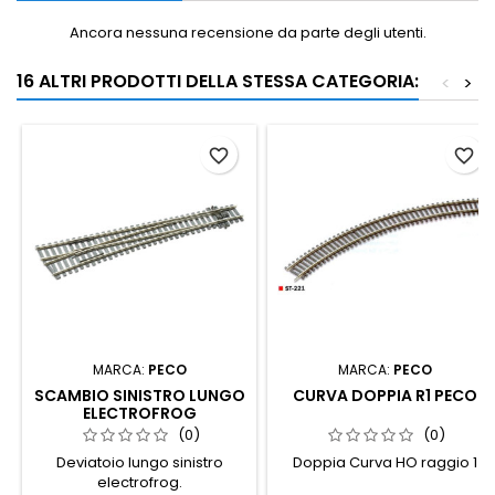
Ancora nessuna recensione da parte degli utenti.
16 ALTRI PRODOTTI DELLA STESSA CATEGORIA:
<
>
favorite_border
favorite_border
MARCA:
PECO
MARCA:
PECO
SCAMBIO SINISTRO LUNGO
CURVA DOPPIA R1 PECO
ELECTROFROG
(0)
(0)
Deviatoio lungo sinistro
Doppia Curva HO raggio 1
electrofrog.