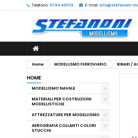
Telefono:
0744 401113
E-mail:
info@stefanoni-mo
L
C
A
add_circle_outline
De
No
dei
Home
MODELLISMO FERROVIARIO
BINARI / 
HOME
MODELLISMO NAVALE
MATERIALI PER COSTRUZIONI
MODELLISTICHE
ATTREZZATURE PER MODELLISMO
AEROGRAFIA COLLANTI COLORI
STUCCHI