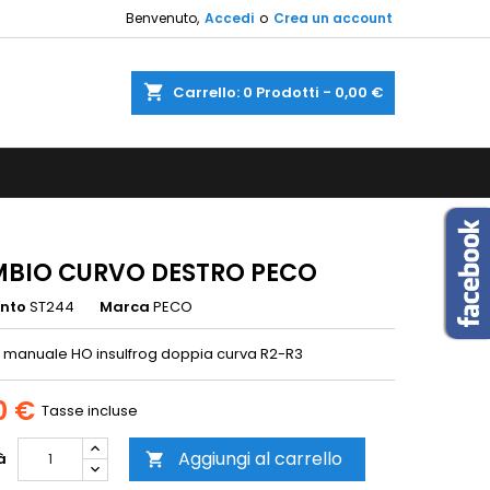
Benvenuto,
Accedi
o
Crea un account
×
×
×
shopping_cart
Carrello:
0
Prodotti - 0,00 €
sta
i
i
BIO CURVO DESTRO PECO
ento
ST244
Marca
PECO
manuale HO insulfrog doppia curva R2-R3
0 €
Tasse incluse
Aggiungi al carrello
à
