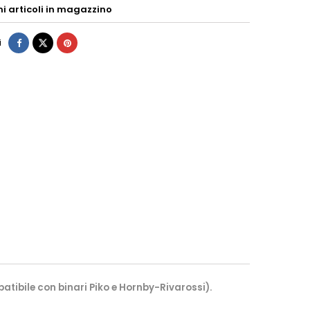
mi articoli in magazzino
i
ibile con binari Piko e Hornby-Rivarossi).