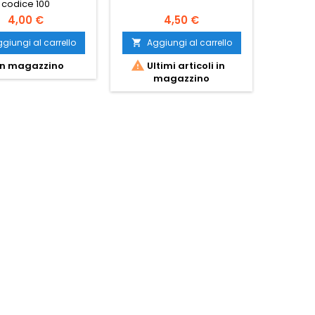
codice 100
insulfro
4,00 €
4,50 €
giungi al carrello
Aggiungi al carrello
Ag




n magazzino
Ultimi articoli in
Ult
magazzino