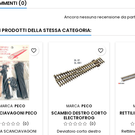
MENTI (0)
Ancora nessuna recensione da parte
RI PRODOTTI DELLA STESSA CATEGORIA:
favorite_border
favorite_border
MARCA:
PECO
MARCA:
PECO
CIAVAGONI PECO
SCAMBIO DESTRO CORTO
RETTIL
ELECTROFROG
(0)
(0)
A SCANCIAVAGONI
Deviatoio corto destro
Rettil