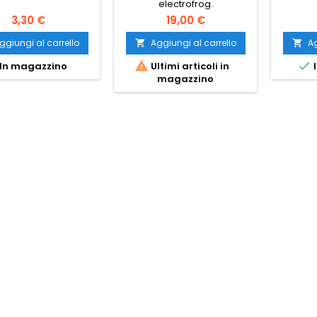
electrofrog.
3,30 €
19,00 €
ggiungi al carrello
Aggiungi al carrello
Ag




In magazzino
Ultimi articoli in
I
magazzino