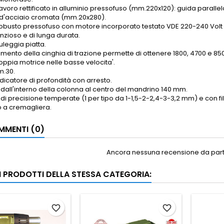
lavoro rettificato in alluminio pressofuso (mm.220x120): guida paralle
d'acciaio cromata (mm.20x280).
obusto pressofuso con motore incorporato testato VDE 220-240 Volt 
enzioso e di lunga durata.
puleggia piatta.
mento della cinghia di trazione permette di ottenere 1800, 4700 e 850
coppia motrice nelle basse velocita'.
.30.
ndicatore di profondità con arresto.
dall'interno della colonna al centro del mandrino 140 mm.
 di precisione temperate (1 per tipo da 1-1,5-2-2,4-3-3,2 mm) e con fi
 a cremagliera.
MENTI (0)
Ancora nessuna recensione da parte
RI PRODOTTI DELLA STESSA CATEGORIA:
favorite_border
favorite_border