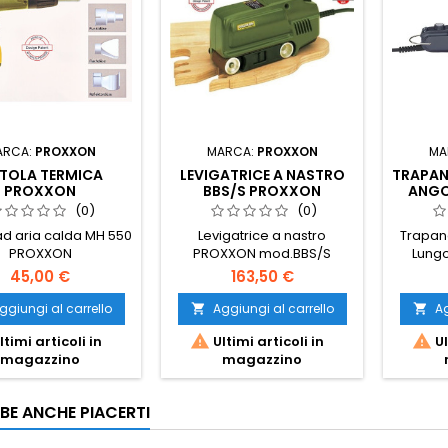
ARCA:
PROXXON
MARCA:
PROXXON
MA
STOLA TERMICA
LEVIGATRICE A NASTRO
TRAPAN
PROXXON
BBS/S PROXXON
ANGO
(0)
(0)
 ad aria calda MH 550
Levigatrice a nastro
Trapan
PROXXON
PROXXON mod.BBS/S
Lung
45,00 €
163,50 €
ggiungi al carrello
Aggiungi al carrello
Ag




ltimi articoli in
Ultimi articoli in
Ul
magazzino
magazzino
BE ANCHE PIACERTI