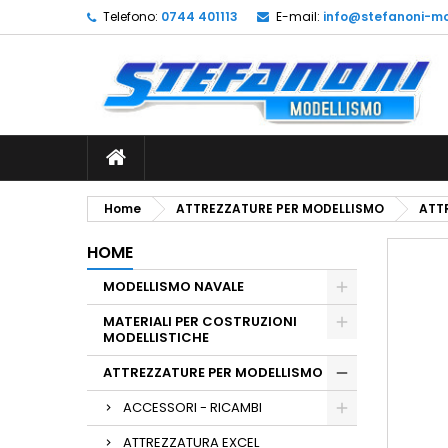
Telefono:
0744 401113
E-mail:
info@stefanoni-mo
L
C
A
add_circle_outline
De
No
dei
Home
ATTREZZATURE PER MODELLISMO
ATT
HOME
MODELLISMO NAVALE
MATERIALI PER COSTRUZIONI
MODELLISTICHE
ATTREZZATURE PER MODELLISMO
ACCESSORI - RICAMBI
ATTREZZATURA EXCEL