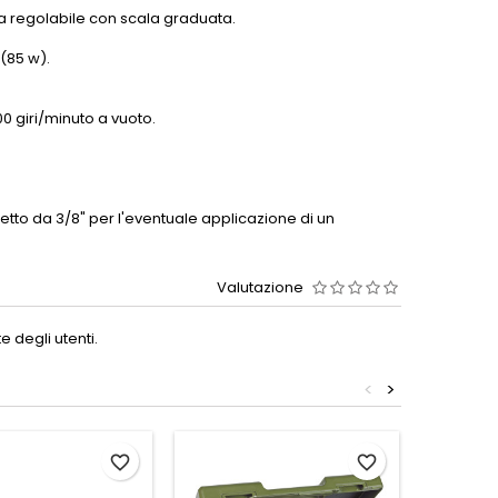
la regolabile con scala graduata.
(85 w).
0 giri/minuto a vuoto.
letto da 3/8" per l'eventuale applicazione di un
Valutazione
 degli utenti.
<
>
favorite_border
favorite_border