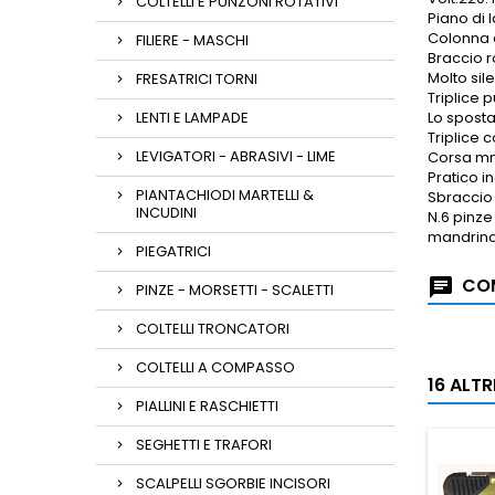
COLTELLI E PUNZONI ROTATIVI
Piano di 
Colonna 
FILIERE - MASCHI
Braccio r
Molto sil
FRESATRICI TORNI
Triplice 
LENTI E LAMPADE
Lo sposta
Triplice 
LEVIGATORI - ABRASIVI - LIME
Corsa mm
Pratico i
PIANTACHIODI MARTELLI &
Sbraccio 
INCUDINI
N.6 pinze
mandrino
PIEGATRICI
COM
PINZE - MORSETTI - SCALETTI
COLTELLI TRONCATORI
COLTELLI A COMPASSO
16 ALT
PIALLINI E RASCHIETTI
SEGHETTI E TRAFORI
SCALPELLI SGORBIE INCISORI