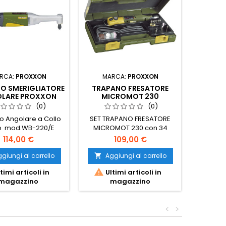
RCA:
PROXXON
MARCA:
PROXXON
MA
O SMERIGLIATORE
TRAPANO FRESATORE
TRAP
LARE PROXXON
MICROMOT 230
60
(0)
(0)
o Angolare a Collo
SET TRAPANO FRESATORE
MINITR
o mod.WB-220/E
MICROMOT 230 con 34
MI
utensili
114,00 €
109,00 €
giungi al carrello
Aggiungi al carrello
Ag




timi articoli in
Ultimi articoli in
Ult
magazzino
magazzino
<
>