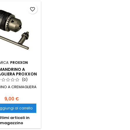
favorite_border
ARCA:
PROXXON
MANDRINO A
GLIERA PROXXON
(0)
INO A CREMAGLIERA
9,00 €
ggiungi al carrello
ltimi articoli in
magazzino