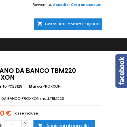
Benvenuto,
Accedi
o
Crea un account
×
×
×
shopping_cart
Carrello:
0
Prodotti - 0,00 €
sta
i
i
ANO DA BANCO TBM220
XXON
ento
PX28128
Marca
PROXXON
 DA BANCO PROXXON mod.TBM220
00 €
Tasse incluse
Aggiungi al carrello
à
