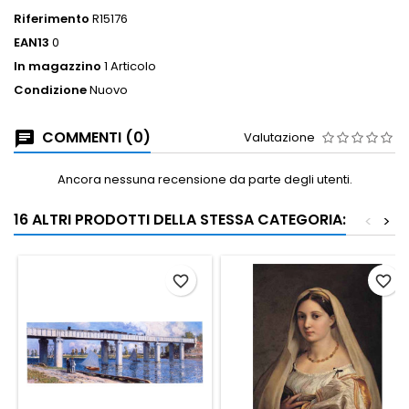
Riferimento
R15176
EAN13
0
In magazzino
1 Articolo
Condizione
Nuovo
COMMENTI (0)
Valutazione
Ancora nessuna recensione da parte degli utenti.
16 ALTRI PRODOTTI DELLA STESSA CATEGORIA:
<
>
favorite_border
favorite_border