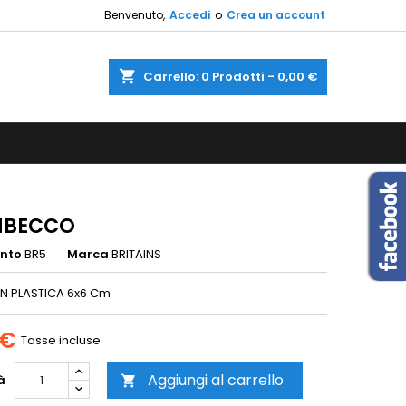
Benvenuto,
Accedi
o
Crea un account
×
×
×
shopping_cart
Carrello:
0
Prodotti - 0,00 €
sta
i
i
MBECCO
ento
BR5
Marca
BRITAINS
IN PLASTICA 6x6 Cm
 €
Tasse incluse
Aggiungi al carrello
à
