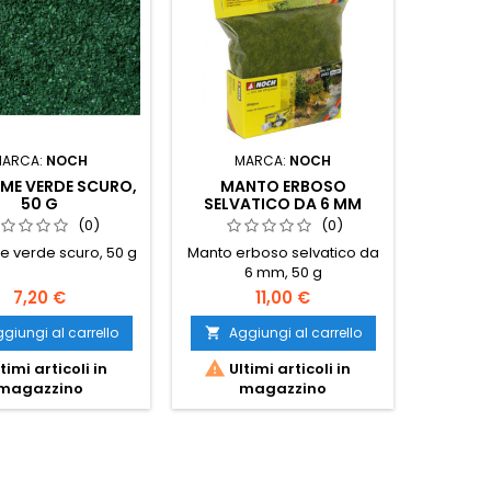
MARCA:
NOCH
MARCA:
NOCH
MAR
ME VERDE SCURO,
MANTO ERBOSO
LATER
50 G
SELVATICO DA 6 MM
(0)
(0)
e verde scuro, 50 g
Manto erboso selvatico da
LATERALE
6 mm, 50 g
7,20 €
11,00 €
giungi al carrello
Aggiungi al carrello
Ag




timi articoli in
Ultimi articoli in
Ult
magazzino
magazzino