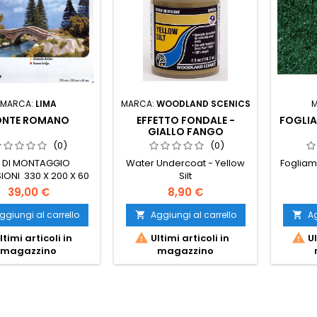
MARCA:
LIMA
MARCA:
WOODLAND SCENICS
ONTE ROMANO
EFFETTO FONDALE -
FOGLIA
GIALLO FANGO
(0)
(0)
T DI MONTAGGIO
Water Undercoat - Yellow
Fogliam
IONI 330 X 200 X 60
Silt
39,00 €
8,90 €
ggiungi al carrello
Aggiungi al carrello
Ag




ltimi articoli in
Ultimi articoli in
Ul
magazzino
magazzino