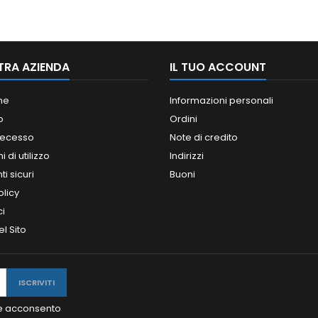
TRA AZIENDA
IL TUO ACCOUNT
ne
Informazioni personali
o
Ordini
 recesso
Note di credito
 di utilizzo
Indirizzi
i sicuri
Buoni
olicy
ci
l Sito
y e acconsento