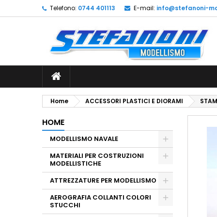
Telefono:
0744 401113
E-mail:
info@stefanoni-mo
L
C
A
add_circle_outline
De
No
dei
Home
ACCESSORI PLASTICI E DIORAMI
STA
HOME
MODELLISMO NAVALE
MATERIALI PER COSTRUZIONI
MODELLISTICHE
ATTREZZATURE PER MODELLISMO
AEROGRAFIA COLLANTI COLORI
STUCCHI