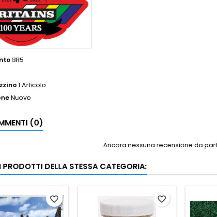
nto
BR5
zzino
1 Articolo
one
Nuovo
MENTI (0)
Ancora nessuna recensione da parte
RI PRODOTTI DELLA STESSA CATEGORIA:
favorite_border
favorite_border