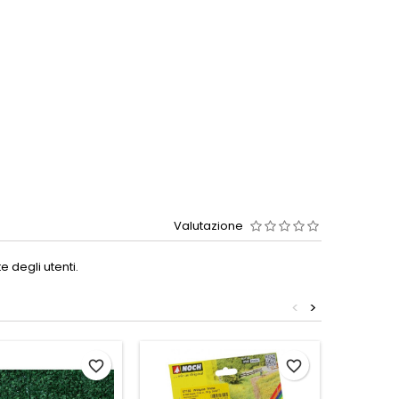
Valutazione
 degli utenti.
<
>
favorite_border
favorite_border