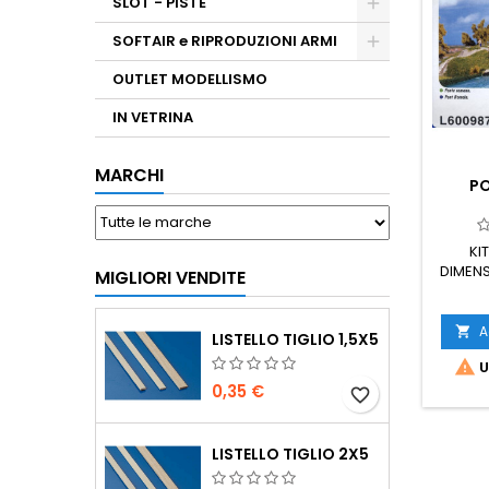
SLOT - PISTE
SOFTAIR e RIPRODUZIONI ARMI
OUTLET MODELLISMO
IN VETRINA
MARCHI
P
KI
DIMENS
MIGLIORI VENDITE
A

LISTELLO TIGLIO 1,5X5

U
0,35 €
favorite_border
LISTELLO TIGLIO 2X5