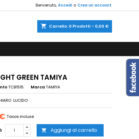
Benvenuto,
Accedi
o
Crea un account
×
×
×
shopping_cart
Carrello:
0
Prodotti - 0,00 €
sta
i
i
LIGHT GREEN TAMIYA
ento
TC81515
Marca
TAMIYA
HIARO LUCIDO
 €
Tasse incluse
Aggiungi al carrello
à
