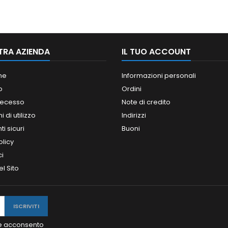
TRA AZIENDA
IL TUO ACCOUNT
ne
Informazioni personali
o
Ordini
 recesso
Note di credito
 di utilizzo
Indirizzi
i sicuri
Buoni
olicy
ci
l Sito
y e acconsento