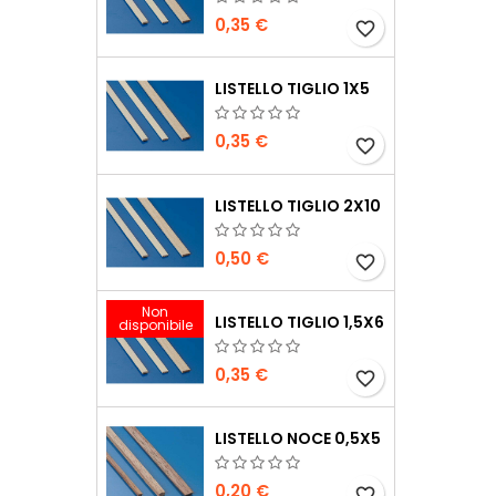
0,35 €
favorite_border
LISTELLO TIGLIO 1X5
0,35 €
favorite_border
LISTELLO TIGLIO 2X10
0,50 €
favorite_border
Non
LISTELLO TIGLIO 1,5X6
disponibile
0,35 €
favorite_border
LISTELLO NOCE 0,5X5
0,20 €
favorite_border