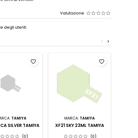
Valutazione
 degli utenti.
<
>
favorite_border
favorite_border
ARCA:
TAMIYA
MARCA:
TAMIYA
MA
ICA SILVER TAMIYA
XF21 SKY 23ML TAMIYA
LP29
(0)
(0)