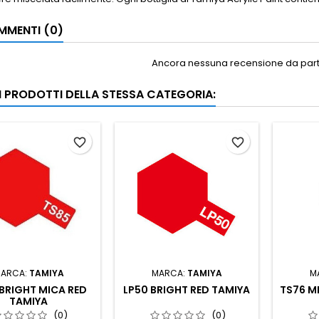
MENTI (0)
Ancora nessuna recensione da parte
RI PRODOTTI DELLA STESSA CATEGORIA:
favorite_border
favorite_border
ARCA:
TAMIYA
MARCA:
TAMIYA
M
BRIGHT MICA RED
LP50 BRIGHT RED TAMIYA
TS76 M
TAMIYA
(0)
(0)