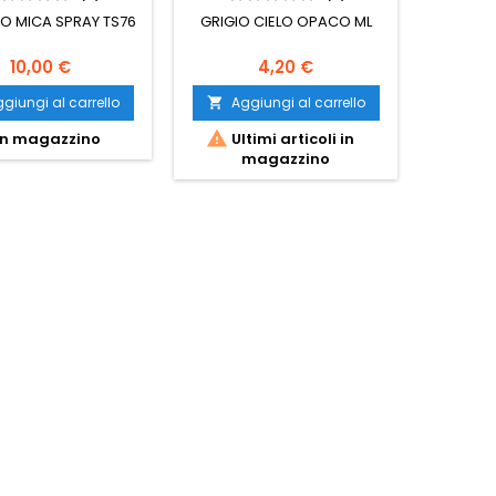
O MICA SPRAY TS76
GRIGIO CIELO OPACO ML
SMALTO 
10,00 €
4,20 €
giungi al carrello
Aggiungi al carrello
Ag




n magazzino
Ultimi articoli in
I
magazzino