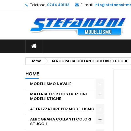
Telefono:
0744 401113
E-mail:
info@stefanoni-mo
L
C
A
add_circle_outline
De
No
dei
Home
AEROGRAFIA COLLANTI COLORI STUCCHI
HOME
MODELLISMO NAVALE
MATERIALI PER COSTRUZIONI
MODELLISTICHE
ATTREZZATURE PER MODELLISMO
AEROGRAFIA COLLANTI COLORI
STUCCHI