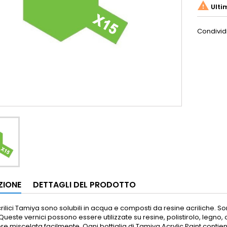

Ulti
Condivid
ZIONE
DETTAGLI DEL PRODOTTO
acrilici Tamiya sono solubili in acqua e composti da resine acriliche. So
Queste vernici possono essere utilizzate su resine, polistirolo, legno, ol
ere miscelata facilmente.
Ogni bottiglia di Tamiya Acrylic Paint contien