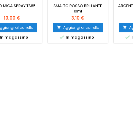
 MICA SPRAY TS85
SMALTO ROSSO BRILLANTE
ARGENT
10ml
10,00 €
3,10 €
ggiungi al carrello
Aggiungi al carrello
Ag




In magazzino
In magazzino
I