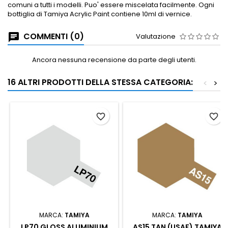
comuni a tutti i modelli.
Puo' essere miscelata facilmente.
Ogni
bottiglia di Tamiya Acrylic Paint contiene 10ml di vernice.
COMMENTI (0)
Valutazione
Ancora nessuna recensione da parte degli utenti.
16 ALTRI PRODOTTI DELLA STESSA CATEGORIA:
<
>
favorite_border
favorite_border
MARCA:
TAMIYA
MARCA:
TAMIYA
LP70 GLOSS ALUMINIUM
AS15 TAN (USAF) TAMIYA