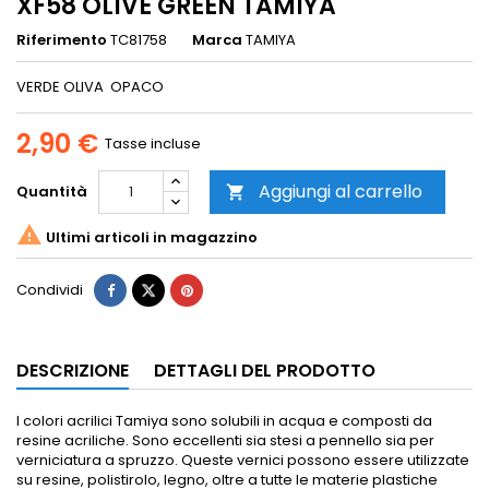
XF58 OLIVE GREEN TAMIYA
Riferimento
TC81758
Marca
TAMIYA
VERDE OLIVA OPACO
2,90 €
Tasse incluse
Aggiungi al carrello
Quantità


Ultimi articoli in magazzino
Condividi
DESCRIZIONE
DETTAGLI DEL PRODOTTO
I colori acrilici Tamiya sono solubili in acqua e composti da
resine acriliche. Sono eccellenti sia stesi a pennello sia per
verniciatura a spruzzo.
Queste vernici possono essere utilizzate
su resine, polistirolo, legno, oltre a tutte le materie plastiche