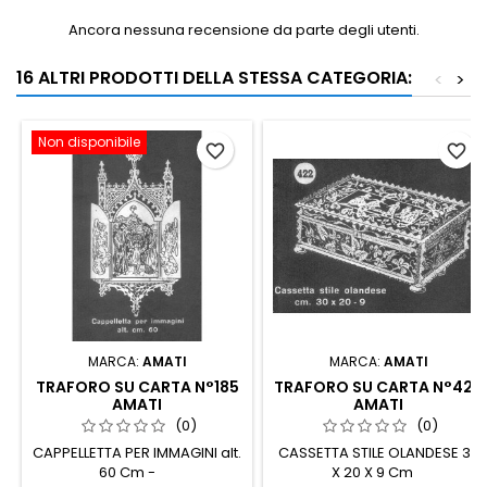
Ancora nessuna recensione da parte degli utenti.
16 ALTRI PRODOTTI DELLA STESSA CATEGORIA:
<
>
Non disponibile
favorite_border
favorite_border
MARCA:
AMATI
MARCA:
AMATI
TRAFORO SU CARTA N°185
TRAFORO SU CARTA N°422
AMATI
AMATI
(0)
(0)
CAPPELLETTA PER IMMAGINI alt.
CASSETTA STILE OLANDESE 30
60 Cm -
X 20 X 9 Cm