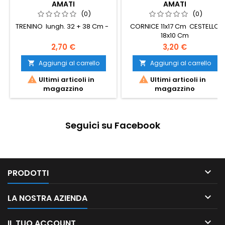
AMATI
AMATI
(0)
(0)
TRENINO lungh. 32 + 38 Cm -
CORNICE 11x17 Cm CESTELLO
18x10 Cm
2,70 €
3,20 €
Aggiungi al carrello
Aggiungi al carrello




Ultimi articoli in
Ultimi articoli in
magazzino
magazzino
Seguici su Facebook

PRODOTTI

LA NOSTRA AZIENDA

IL TUO ACCOUNT