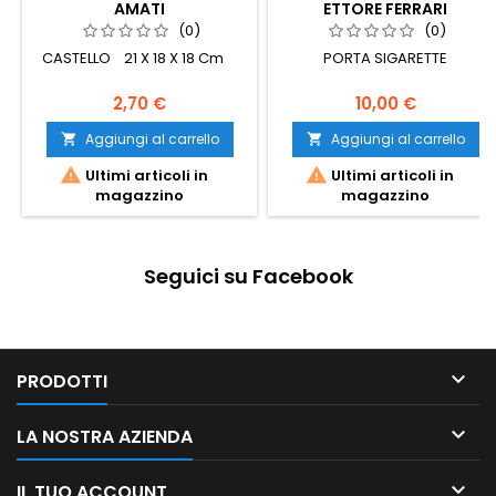
AMATI
ETTORE FERRARI
(0)
(0)
CASTELLO 21 X 18 X 18 Cm
PORTA SIGARETTE
2,70 €
10,00 €
Aggiungi al carrello
Aggiungi al carrello




Ultimi articoli in
Ultimi articoli in
magazzino
magazzino
Seguici su Facebook

PRODOTTI

LA NOSTRA AZIENDA

IL TUO ACCOUNT