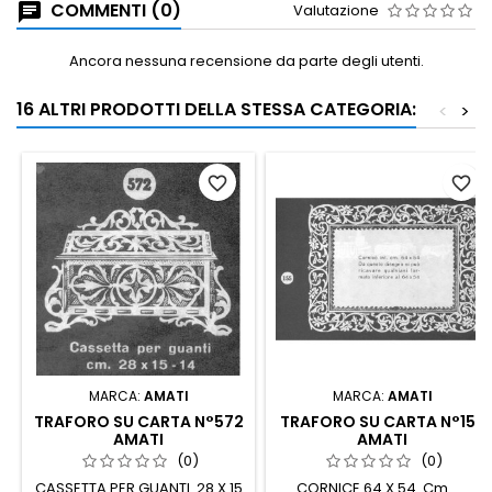
COMMENTI (0)
Valutazione
Ancora nessuna recensione da parte degli utenti.
16 ALTRI PRODOTTI DELLA STESSA CATEGORIA:
<
>
favorite_border
favorite_border
MARCA:
AMATI
MARCA:
AMATI
TRAFORO SU CARTA N°572
TRAFORO SU CARTA N°155
AMATI
AMATI
(0)
(0)
CASSETTA PER GUANTI 28 X 15
CORNICE 64 X 54 Cm