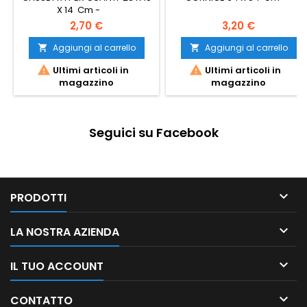
X 14 Cm -
2,70 €
3,20 €
Aggiungi al carrello
Aggiungi al carrello




Ultimi articoli in
Ultimi articoli in
magazzino
magazzino
Seguici su Facebook

PRODOTTI

LA NOSTRA AZIENDA

IL TUO ACCOUNT

CONTATTO