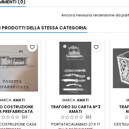
MENTI (0)
Ancora nessuna recensione da parte
RI PRODOTTI DELLA STESSA CATEGORIA:
favorite_border
favorite_border
MARCA:
AMATI
MARCA:
AMATI
M
NO COSTRUZIONE
TRAFORO SU CARTA N°3
TRA
A PREFABRICATA
AMATI
N
(0)
(0)
 COSTRUZIONE CASA
PORTATACALAMAIO 27 X 17
CESTELL