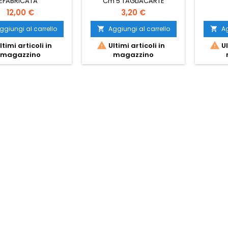
REFABRICATA
Cm 5 TAGLIACARTE
12,00 €
3,20 €
ggiungi al carrello
Aggiungi al carrello
Ag




ltimi articoli in
Ultimi articoli in
Ul
magazzino
magazzino