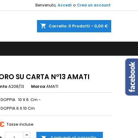
Benvenuto,
Accedi
o
Crea un account
×
×
×
shopping_cart
Carrello:
0
Prodotti - 0,00 €
sta
i
i
ORO SU CARTA N°13 AMATI
ento
A208/13
Marca
AMATI
DOPPIA 10 X 6 Cm -
DOPPIA 6 X 10 Cm
 €
Tasse incluse
Aggiungi al carrello
à