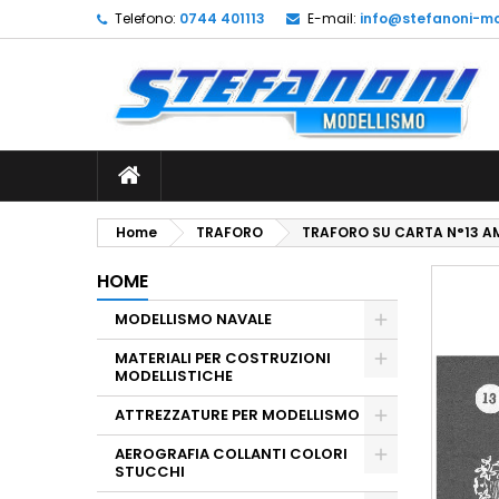
Telefono:
0744 401113
E-mail:
info@stefanoni-mo
L
C
A
add_circle_outline
De
No
dei
Home
TRAFORO
TRAFORO SU CARTA N°13 A
HOME
MODELLISMO NAVALE
MATERIALI PER COSTRUZIONI
MODELLISTICHE
ATTREZZATURE PER MODELLISMO
AEROGRAFIA COLLANTI COLORI
STUCCHI