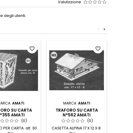
Valutazione
 degli utenti.
<
>
favorite_border
favorite_border
ARCA:
AMATI
MARCA:
AMATI
M
FORO SU CARTA
TRAFORO SU CARTA
TRAF
°355 AMATI
N°562 AMATI
N°193/1
(0)
(0)
O PER CARTA alt. 30
CASETTA ALPINA 17 X 12 X 8
LAMPADA