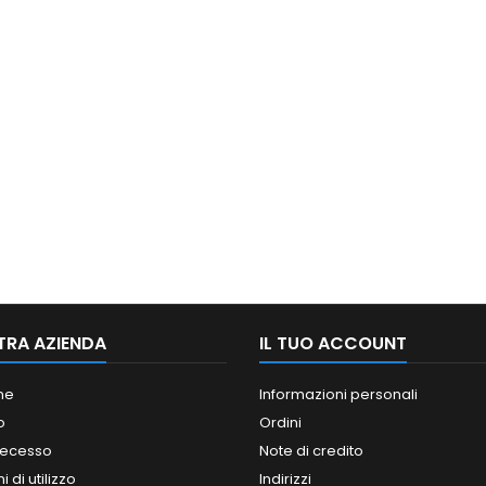
TRA AZIENDA
IL TUO ACCOUNT
ne
Informazioni personali
o
Ordini
 recesso
Note di credito
 di utilizzo
Indirizzi