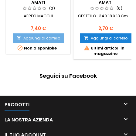
AMATI
AMATI
(0)
(0)
AEREO MACCHI
CESTELLO 34 X 18 X 13 Cm
7,40 €
2,70 €
Aggiungi al carrello
Aggiungi al carrello




Non disponibile
Ultimi articoli in
magazzino
Seguici su Facebook

PRODOTTI

LA NOSTRA AZIENDA

IL TUO ACCOUNT