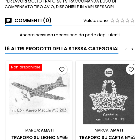
PER LAVORI MOLTO TRAFORATI SI RACCOMANDA L'USO DI
COMPENSATO TIPO AVIO, DISPONIBILE IN VARI SPESSORI
COMMENTI (0)
Valutazione
Ancora nessuna recensione da parte degli utenti.
16 ALTRI PRODOTTI DELLA STESSA CATEGORIA:
<
>
Non disponibile
favorite_border
favorite_border
MARCA:
AMATI
MARCA:
AMATI
TRAFORO SU LEGNO N°65
TRAFORO SU CARTA N°522