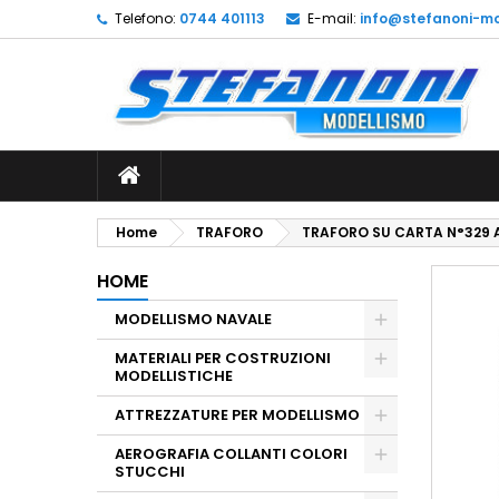
Telefono:
0744 401113
E-mail:
info@stefanoni-mo
L
C
A
add_circle_outline
De
No
dei
Home
TRAFORO
TRAFORO SU CARTA N°329 
HOME
MODELLISMO NAVALE
MATERIALI PER COSTRUZIONI
MODELLISTICHE
ATTREZZATURE PER MODELLISMO
AEROGRAFIA COLLANTI COLORI
STUCCHI