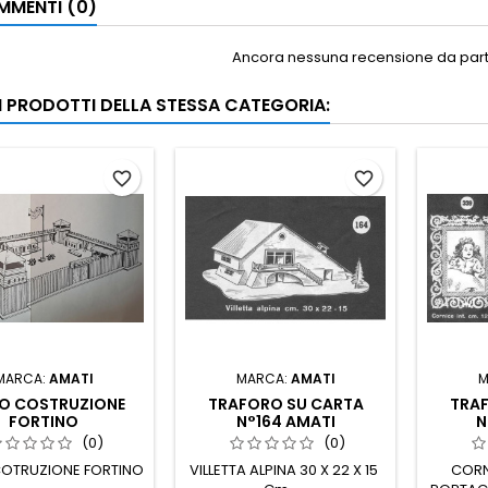
MENTI (0)
Ancora nessuna recensione da parte
RI PRODOTTI DELLA STESSA CATEGORIA:
favorite_border
favorite_border
MARCA:
AMATI
MARCA:
AMATI
M
NO COSTRUZIONE
TRAFORO SU CARTA
TRA
FORTINO
N°164 AMATI
N
(0)
(0)
COTRUZIONE FORTINO
VILLETTA ALPINA 30 X 22 X 15
CORN