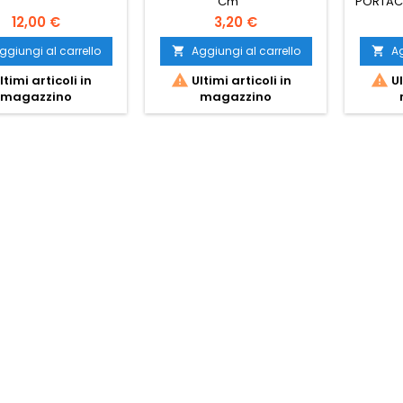
Cm
PORTAC
12,00 €
3,20 €
ggiungi al carrello
Aggiungi al carrello
Ag




ltimi articoli in
Ultimi articoli in
Ul
magazzino
magazzino