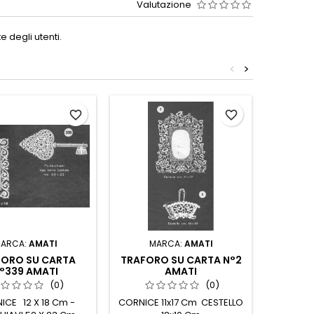
Valutazione
 degli utenti.
<
>
favorite_border
favorite_border
ARCA:
AMATI
MARCA:
AMATI
M
FORO SU CARTA
TRAFORO SU CARTA N°2
TRAF
°339 AMATI
AMATI
N
(0)
(0)
ICE 12 X 18 Cm -
CORNICE 11x17 Cm CESTELLO
BUCA PER