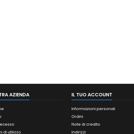
TRA AZIENDA
IL TUO ACCOUNT
ne
Informazioni personali
o
Ordini
 recesso
Note di credito
 di utilizzo
Indirizzi