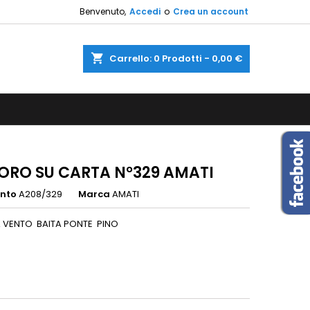
Benvenuto,
Accedi
o
Crea un account
×
×
×
shopping_cart
Carrello:
0
Prodotti - 0,00 €
sta
i
i
ORO SU CARTA N°329 AMATI
ento
A208/329
Marca
AMATI
A VENTO BAITA PONTE PINO