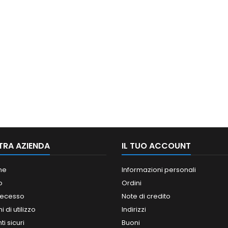
TRA AZIENDA
IL TUO ACCOUNT
ne
Informazioni personali
o
Ordini
 recesso
Note di credito
 di utilizzo
Indirizzi
i sicuri
Buoni