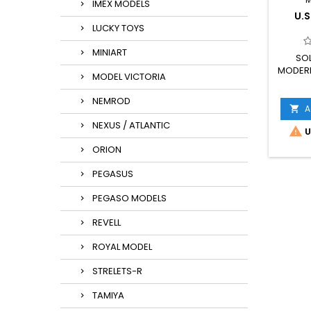
IMEX MODELS
U.S
LUCKY TOYS
MINIART
SOL
MODERNI
MODEL VICTORIA
NEMROD
A

NEXUS / ATLANTIC

U
ORION
PEGASUS
PEGASO MODELS
REVELL
ROYAL MODEL
STRELETS-R
TAMIYA