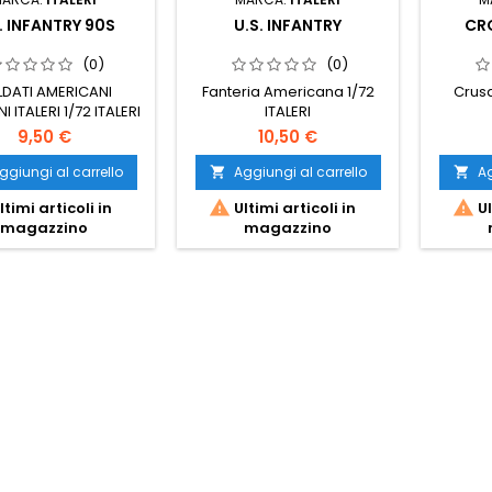
. INFANTRY 90S
U.S. INFANTRY
CRO
(0)
(0)
DATI AMERICANI
Fanteria Americana 1/72
Crusa
 ITALERI 1/72 ITALERI
ITALERI
9,50 €
10,50 €
ggiungi al carrello
Aggiungi al carrello
Ag




ltimi articoli in
Ultimi articoli in
Ul
magazzino
magazzino