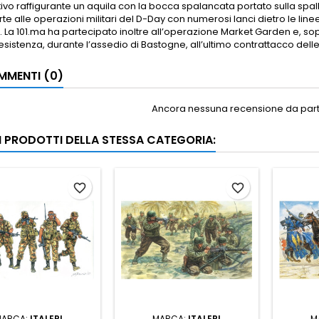
ntivo raffigurante un aquila con la bocca spalancata portato sulla sp
te alle operazioni militari del D-Day con numerosi lanci dietro le line
i. La 101.ma ha partecipato inoltre all’operazione Market Garden e, s
esistenza, durante l’assedio di Bastogne, all’ultimo contrattacco del
MENTI (0)
Ancora nessuna recensione da parte
RI PRODOTTI DELLA STESSA CATEGORIA:
favorite_border
favorite_border
MARCA:
ITALERI
MARCA:
ITALERI
M