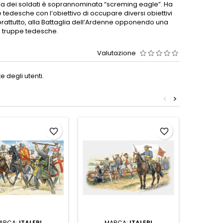
alla dei soldati è soprannominata “screming eagle”. Ha
e tedesche con l’obiettivo di occupare diversi obiettivi
oprattutto, alla Battaglia dell’Ardenne opponendo una
le truppe tedesche.
Valutazione
 degli utenti.
<
>
favorite_border
favorite_border
ARCA:
ITALERI
MARCA:
ITALERI
M