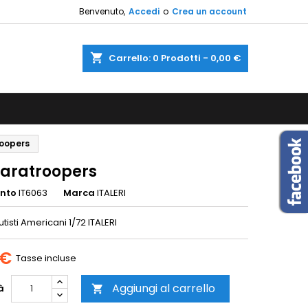
Benvenuto,
Accedi
o
Crea un account
×
×
×
shopping_cart
Carrello:
0
Prodotti - 0,00 €
sta
i
roopers
i
Paratroopers
ento
IT6063
Marca
ITALERI
isti Americani 1/72 ITALERI
 €
Tasse incluse
Aggiungi al carrello
à
