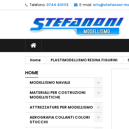
Telefono:
0744 401113
E-mail:
info@stefanoni-mo
L
C
A
add_circle_outline
De
No
dei
Home
PLASTIMODELLISMO RESINA FIGURINI
HOME
MODELLISMO NAVALE
MATERIALI PER COSTRUZIONI
MODELLISTICHE
ATTREZZATURE PER MODELLISMO
AEROGRAFIA COLLANTI COLORI
STUCCHI