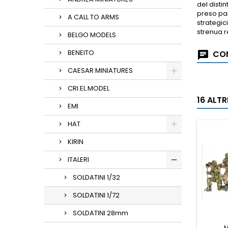
del disti
preso par
A CALL TO ARMS
strategic
strenua r
BELGO MODELS
BENEITO
COM
CAESAR MINIATURES
CRI.EL.MODEL
16 ALT
EMI
HAT
KIRIN
ITALERI
SOLDATINI 1/32
SOLDATINI 1/72
SOLDATINI 28mm