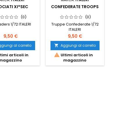
CIATI XI°SEC
CONFEDERATE TROOPS
UN
(0)
(0)
ders 1/72 ITALERI
Truppe Confederate 1/72
Union C
ITALERI
9,50 €
9,50 €
giungi al carrello
Aggiungi al carrello
Ag




timi articoli in
Ultimi articoli in
Ult
magazzino
magazzino