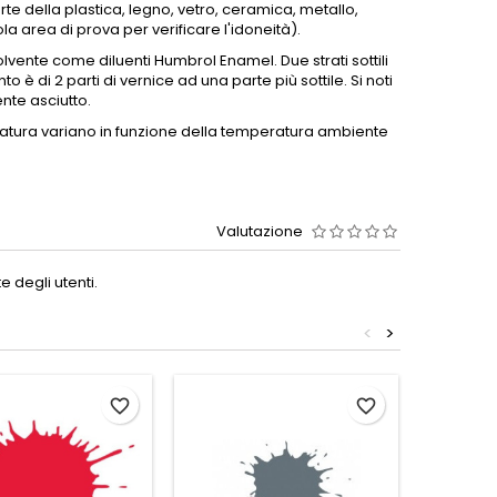
te della plastica, legno, vetro, ceramica, metallo,
la area di prova per verificare l'idoneità).
solvente come diluenti Humbrol Enamel.
Due strati sottili
o è di 2 parti di vernice ad una parte più sottile.
Si noti
nte asciutto.
atura variano in funzione della temperatura ambiente
Valutazione
 degli utenti.
<
>
favorite_border
favorite_border