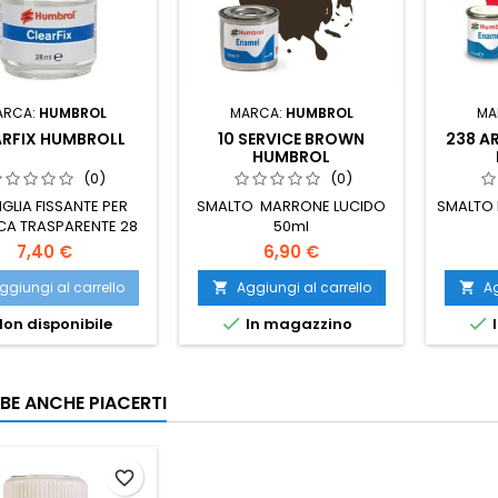
ARCA:
HUMBROL
MARCA:
HUMBROL
MA
ARFIX HUMBROLL
10 SERVICE BROWN
238 A
HUMBROL
(0)
(0)
GLIA FISSANTE PER
SMALTO MARRONE LUCIDO
SMALTO 
CA TRASPARENTE 28
50ml
ml
7,40 €
6,90 €
ggiungi al carrello
Aggiungi al carrello
Ag




on disponibile
In magazzino
I
BE ANCHE PIACERTI
favorite_border