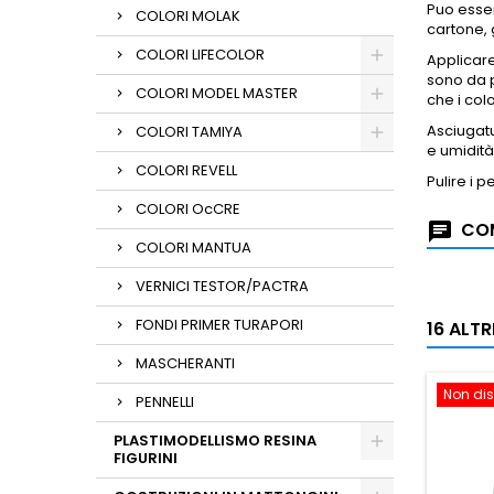
Puo esser
COLORI MOLAK
cartone, 
COLORI LIFECOLOR
Applicar
sono da p
COLORI MODEL MASTER
che i col
Asciugatu
COLORI TAMIYA
e umidità
COLORI REVELL
Pulire i 
COLORI OcCRE
COM
COLORI MANTUA
VERNICI TESTOR/PACTRA
FONDI PRIMER TURAPORI
16 ALT
MASCHERANTI
Non dis
PENNELLI
PLASTIMODELLISMO RESINA
FIGURINI