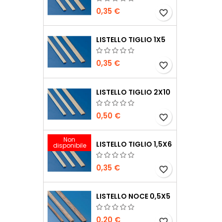
0,35 €
favorite_border
LISTELLO TIGLIO 1X5
0,35 €
favorite_border
LISTELLO TIGLIO 2X10
0,50 €
favorite_border
Non
LISTELLO TIGLIO 1,5X6
disponibile
0,35 €
favorite_border
LISTELLO NOCE 0,5X5
0,20 €
favorite_border