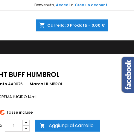
Benvenuto,
Accedi
o
Crea un account
×
×
×
shopping_cart
Carrello:
0
Prodotti - 0,00 €
sta
i
i
GHT BUFF HUMBROL
ento
AA0076
Marca
HUMBROL
CREMA LUCIDO 14ml
 €
Tasse incluse
Aggiungi al carrello
à
