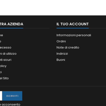
TRA AZIENDA
IL TUO ACCOUNT
ne
Informazioni personali
o
Ordini
 recesso
Note di credito
 di utilizzo
Indirizzi
i sicuri
Buoni
olicy
ci
l Sito
y e acconsento