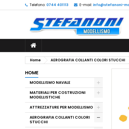
Telefono:
0744 401113
E-mail:
info@stefanoni-mo
L
C
A
add_circle_outline
De
No
dei
Home
AEROGRAFIA COLLANTI COLORI STUCCHI
HOME
MODELLISMO NAVALE
MATERIALI PER COSTRUZIONI
MODELLISTICHE
ATTREZZATURE PER MODELLISMO
AEROGRAFIA COLLANTI COLORI
STUCCHI