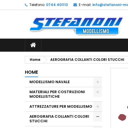
Telefono:
0744 401113
E-mail:
info@stefanoni-mo
L
C
A
add_circle_outline
De
No
dei
Home
AEROGRAFIA COLLANTI COLORI STUCCHI
HOME
MODELLISMO NAVALE
MATERIALI PER COSTRUZIONI
MODELLISTICHE
ATTREZZATURE PER MODELLISMO
AEROGRAFIA COLLANTI COLORI
STUCCHI