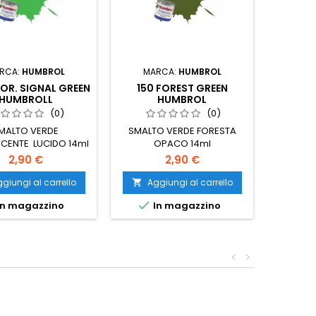
RCA:
HUMBROL
MARCA:
HUMBROL
MA
OR. SIGNAL GREEN
150 FOREST GREEN
156 D
HUMBROLL
HUMBROL
GR
(0)
(0)
MALTO VERDE
SMALTO VERDE FORESTA
SMALT
CENTE LUCIDO 14ml
OPACO 14ml
SEM
2,90 €
2,90 €
giungi al carrello
Aggiungi al carrello
Ag




n magazzino
In magazzino
I
<
>