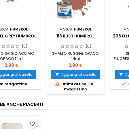
ARCA:
HUMBROL
MARCA:
HUMBROL
MA
EEL GREY HUMBROL
113 RUST HUMBROL
208 FLU
(0)
(0)
O GRIGIO ACCIAIO
SMALTO RUGGINE OPACO
S
OPACO 14ml
14ml
FLUORES
2,90 €
2,90 €
ggiungi al carrello
Aggiungi al carrello
Ag




In magazzino
Ultimi articoli in
I
magazzino
BE ANCHE PIACERTI
favorite_border