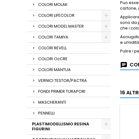
Puo esser
COLORI MOLAK
cartone, 
COLORI LIFECOLOR
Applicar
sono da p
COLORI MODEL MASTER
che i col
Asciugatu
COLORI TAMIYA
e umidità
COLORI REVELL
Pulire i 
COLORI OcCRE
COM
COLORI MANTUA
VERNICI TESTOR/PACTRA
FONDI PRIMER TURAPORI
16 ALT
MASCHERANTI
PENNELLI
PLASTIMODELLISMO RESINA
FIGURINI