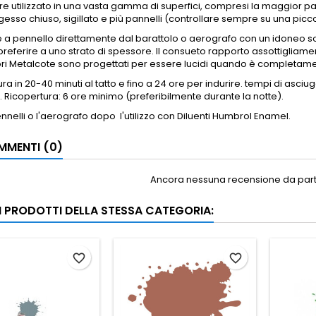
e utilizzato in una vasta gamma di superfici, compresi la maggior par
gesso chiuso, sigillato e più pannelli (controllare sempre su una picco
e a
pennello direttamente dal barattolo o aerografo con un idoneo 
referire a uno strato di spessore.
Il consueto rapporto assottigliament
ori Metalcote sono progettati per essere lucidi quando è completame
ra in 20-40 minuti al tatto e fino a 24 ore per indurire.
tempi di asciug
.
Ricopertura: 6 ore minimo (preferibilmente durante la notte).
pennelli o l'aerografo dopo
l'utilizzo con Diluenti Humbrol Enamel.
MENTI (0)
Ancora nessuna recensione da parte
RI PRODOTTI DELLA STESSA CATEGORIA:
favorite_border
favorite_border