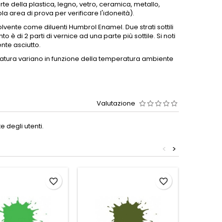
te della plastica, legno, vetro, ceramica, metallo,
la area di prova per verificare l'idoneità).
solvente come diluenti Humbrol Enamel.
Due strati sottili
o è di 2 parti di vernice ad una parte più sottile.
Si noti
nte asciutto.
atura variano in funzione della temperatura ambiente
Valutazione
 degli utenti.
<
>
favorite_border
favorite_border