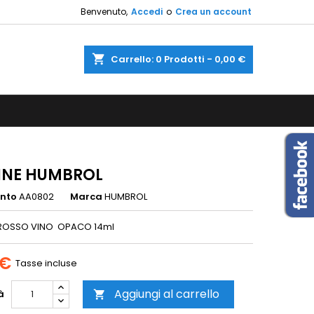
Benvenuto,
Accedi
o
Crea un account
×
×
×
shopping_cart
Carrello:
0
Prodotti - 0,00 €
sta
i
i
INE HUMBROL
ento
AA0802
Marca
HUMBROL
ROSSO VINO OPACO 14ml
 €
Tasse incluse
Aggiungi al carrello
à
