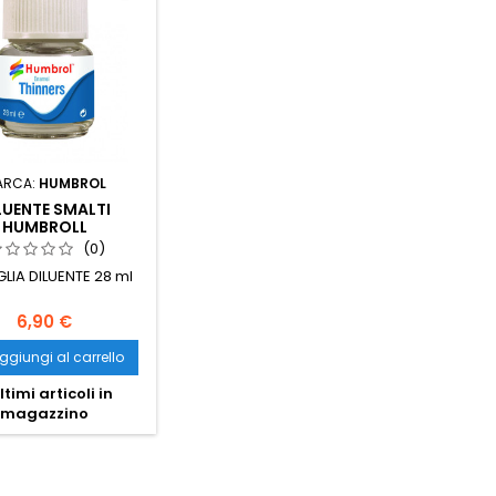
ARCA:
HUMBROL
LUENTE SMALTI
HUMBROLL
(0)
LIA DILUENTE 28 ml
6,90 €
ggiungi al carrello
ltimi articoli in
magazzino