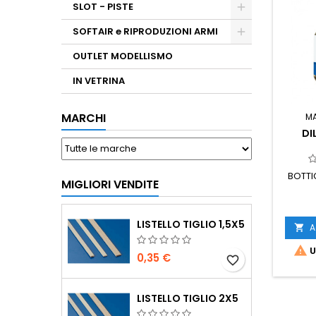
SLOT - PISTE
SOFTAIR e RIPRODUZIONI ARMI
OUTLET MODELLISMO
IN VETRINA
MARCHI
M
DI
BOTTIG
MIGLIORI VENDITE
LISTELLO TIGLIO 1,5X5
A


U
0,35 €
favorite_border
LISTELLO TIGLIO 2X5