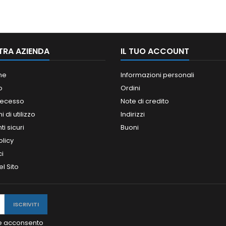
TRA AZIENDA
IL TUO ACCOUNT
ne
Informazioni personali
o
Ordini
 recesso
Note di credito
 di utilizzo
Indirizzi
i sicuri
Buoni
olicy
ci
l Sito
y e acconsento