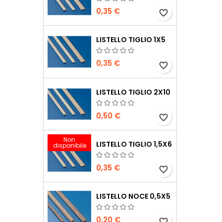
0,35 €
favorite_border
LISTELLO TIGLIO 1X5
0,35 €
favorite_border
LISTELLO TIGLIO 2X10
0,50 €
favorite_border
Non
LISTELLO TIGLIO 1,5X6
disponibile
0,35 €
favorite_border
LISTELLO NOCE 0,5X5
0,20 €
favorite_border