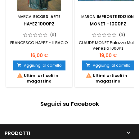
MARCA:
RICORDI ARTE
MARCA:
IMPRONTE EDIZIONI
HAYEZ 1000PZ
MONET - 1000PZ
(0)
(0)
FRANCESCO HAYEZ - IL BACIO
CLAUDE MONET Palazzo Mula,
Venezia 1000Pz
16,00 €
19,00 €
Aggiungi al carrello
Aggiungi al carrello




Ultimi articoli in
Ultimi articoli in
magazzino
magazzino
Seguici su Facebook

PRODOTTI