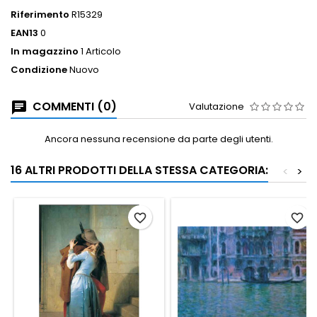
Riferimento
R15329
EAN13
0
In magazzino
1 Articolo
Condizione
Nuovo
COMMENTI (0)
Valutazione
Ancora nessuna recensione da parte degli utenti.
16 ALTRI PRODOTTI DELLA STESSA CATEGORIA:
<
>
favorite_border
favorite_border