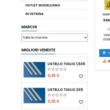
OUTLET MODELLISMO
IN VETRINA
MAR
KAN
MARCHI
VAS
STA
MIGLIORI VENDITE
A


U
LISTELLO TIGLIO 1,5X5
0,35 €
favorite_border
LISTELLO TIGLIO 2X5
0,35 €
favorite_border