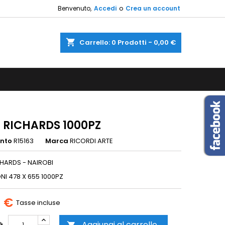
Benvenuto,
Accedi
o
Crea un account
×
×
×
shopping_cart
Carrello:
0
Prodotti - 0,00 €
sta
i
i
 RICHARDS 1000PZ
ento
R15163
Marca
RICORDI ARTE
HARDS - NAIROBI
NI 478 X 655 1000PZ
0 €
Tasse incluse
Aggiungi al carrello
à