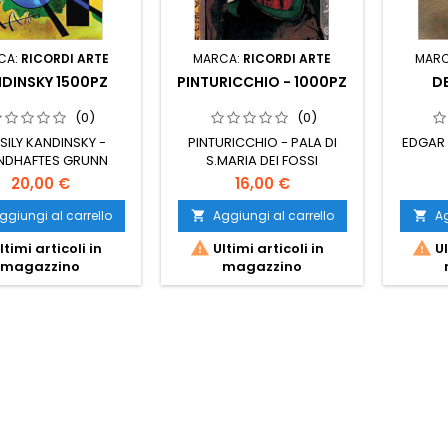
CA:
RICORDI ARTE
MARCA:
RICORDI ARTE
MAR
DINSKY 1500PZ
PINTURICCHIO - 1000PZ
D
(0)
(0)
SILY KANDINSKY -
PINTURICCHIO - PALA DI
EDGAR 
NDHAFTES GRUNN
S.MARIA DEI FOSSI
20,00 €
16,00 €
ggiungi al carrello
Aggiungi al carrello
Ag




ltimi articoli in
Ultimi articoli in
Ul
magazzino
magazzino