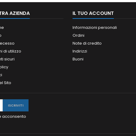
TRA AZIENDA
IL TUO ACCOUNT
ne
Informazioni personali
o
Ordini
 recesso
Note di credito
 di utilizzo
Indirizzi
i sicuri
Buoni
olicy
ci
l Sito
y e acconsento