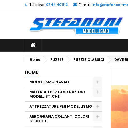
Telefono:
0744 401113
E-mail:
info@stefanoni-mo
L
C
A
add_circle_outline
De
No
dei
Home
PUZZLE
PUZZLE CLASSICI
DAVE R
HOME
MODELLISMO NAVALE
MATERIALI PER COSTRUZIONI
MODELLISTICHE
ATTREZZATURE PER MODELLISMO
AEROGRAFIA COLLANTI COLORI
STUCCHI