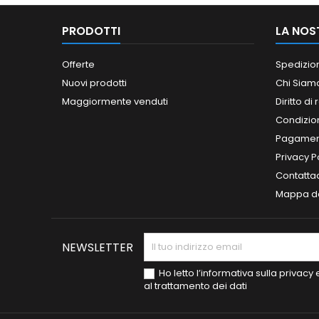
PRODOTTI
LA NOS
Offerte
Spedizio
Nuovi prodotti
Chi Siam
Maggiormente venduti
Diritto di
Condizioni
Pagament
Privacy P
Contatta
Mappa de
NEWSLETTER
Ho letto l’informativa sulla privac
al trattamento dei dati