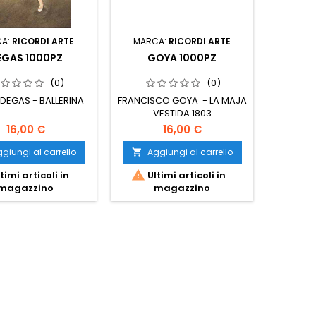
CA:
RICORDI ARTE
MARCA:
RICORDI ARTE
MARC
EGAS 1000PZ
GOYA 1000PZ
THE SK
(0)
(0)
DEGAS - BALLERINA
FRANCISCO GOYA - LA MAJA
SCH
VESTIDA 1803
16,00 €
16,00 €
giungi al carrello
Aggiungi al carrello
Ag




timi articoli in
Ultimi articoli in
Ult
magazzino
magazzino