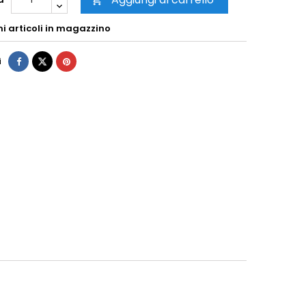

mi articoli in magazzino
i