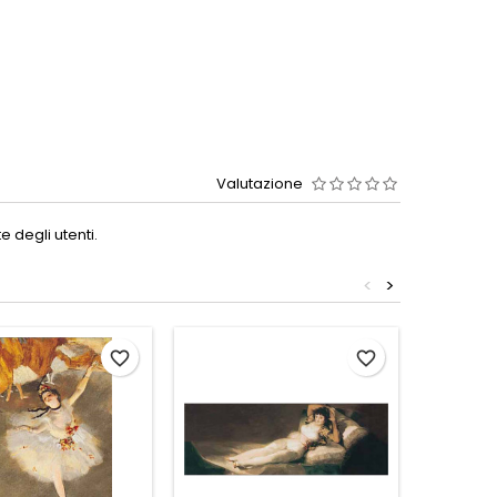
Valutazione
 degli utenti.
<
>
favorite_border
favorite_border