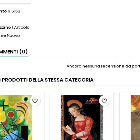
nto
R15163
zzino
1 Articolo
one
Nuovo
MENTI (0)
Ancora nessuna recensione da parte
RI PRODOTTI DELLA STESSA CATEGORIA:
favorite_border
favorite_border