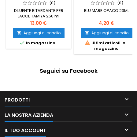
(0)
(0)
DILUENTE RITARDANTE PER
BLU MARE OPACO 23ML
LACCE TAMIYA 250 ml
13,00 €
4,20 €
Aggiungi al carrello
Aggiungi al carrello




In magazzino
Ultimi articoli in
magazzino
Seguici su Facebook

PRODOTTI

LA NOSTRA AZIENDA

IL TUO ACCOUNT