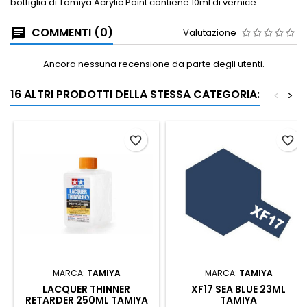
bottiglia di Tamiya Acrylic Paint contiene 10ml di vernice.
COMMENTI (0)
Valutazione
Ancora nessuna recensione da parte degli utenti.
16 ALTRI PRODOTTI DELLA STESSA CATEGORIA:
<
>
favorite_border
favorite_border
MARCA:
TAMIYA
MARCA:
TAMIYA
LACQUER THINNER
XF17 SEA BLUE 23ML
RETARDER 250ML TAMIYA
TAMIYA